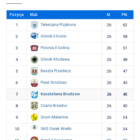
Pozycja
Klub
M.
Pkt.
Teleszyna Przykona
1
26
62
Górnik II Konin
2
26
58
Polonia II Golina
3
26
51
Górnik Kłodawa
4
26
48
Baszta Przedecz
5
26
47
Piast Grodziec
6
26
45
Kasztelania Brudzew
7
26
45
Czarni Brzeźno
8
26
40
Grom Malanów
9
26
34
GKS Osiek Wielki
10
26
34