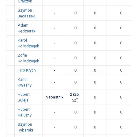
Graczyk
Szymon
-
0
0
0
Jacaszek
Adam
-
0
0
0
Kędzierski
Karol
-
0
0
0
Kołodziejek
Zofia
-
0
0
0
Kołodziejek
Filip Krych
-
0
0
0
Kamil
-
0
0
0
Kwaśny
Hubert
2 (26',
Napastnik
0
0
Suleja
52')
Hubert
-
0
0
0
Kałużny
Szymon
-
0
0
0
Rybarski