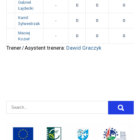
Gabriel
-
0
0
0
Łajdecki
Kamil
-
0
0
0
Sylwestrzak
Maciej
-
0
0
0
Kozieł
Trener
/
Asystent trenera:
Dawid Graczyk