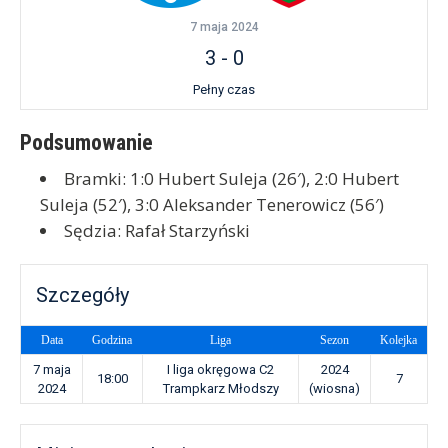
7 maja 2024
3
-
0
Pełny czas
Podsumowanie
Bramki: 1:0 Hubert Suleja (26′), 2:0 Hubert
Suleja (52′), 3:0 Aleksander Tenerowicz (56′)
Sędzia: Rafał Starzyński
Szczegóły
Data
Godzina
Liga
Sezon
Kolejka
7 maja
I liga okręgowa C2
2024
18:00
7
2024
Trampkarz Młodszy
(wiosna)