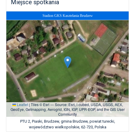
Miejsce spotkania
Stadion GKS Kasztelania Brudzew
Leaflet
|
Tiles © Esri — Source: Esri, i-cubed, USDA, USGS, AEX,
GeoEye, Getmapping, Aerogrid, IGN, IGP, UPR-EGP, and the GIS User
Community
PTU 2, Piaski, Brudzew, gmina Brudzew, powiat turecki,
województwo wielkopolskie, 62-720, Polska