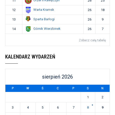
Orzeł II Kawęczyn
11
26
25
Warta Kramsk
12
26
18
Sparta Barłogi
13
26
9
Górnik Wierzbinek
14
26
7
Zobacz całą tabelę
KALENDARZ WYDARZEŃ
sierpień 2026
P
W
Ś
C
P
S
N
1
2
3
4
5
6
7
8
9