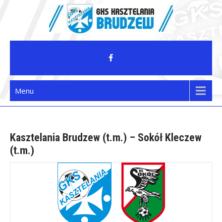
Skip
to
content
GKS Kasztelania Brudzew
Menu
Kasztelania Brudzew (t.m.) – Sokół Kleczew
(t.m.)