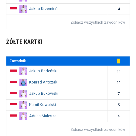
Jakub Krzemień
4
Zobacz wszystkich zawodników
ŻÓŁTE KARTKI
Zawodnik
Jakub Badeński
11
Konrad Antczak
11
Jakub Bukowski
7
Kamil Kowalski
5
Adrian Malesza
4
Zobacz wszystkich zawodników