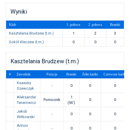
Wyniki
Klub
1. połowa
2. połowa
Bramki
Kasztelania Brudzew (t.m.)
1
2
3
Sokół Kleczew (t.m.)
0
0
0
Kasztelania Brudzew (t.m.)
#
Zawodnik
Pozycja
Bramki
Żółte kartki
Czerwone kartki
Ksawery
-
0
0
0
Szewczyk
Aleksander
1
Pomocnik
0
0
Tenerowicz
(56')
Jakub
-
0
0
0
Witkowski
Antoni
-
0
0
0