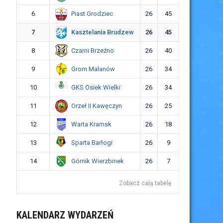
Piast Grodziec
6
26
45
Kasztelania Brudzew
7
26
45
Czarni Brzeźno
8
26
40
Grom Malanów
9
26
34
GKS Osiek Wielki
10
26
34
Orzeł II Kawęczyn
11
26
25
Warta Kramsk
12
26
18
Sparta Barłogi
13
26
9
Górnik Wierzbinek
14
26
7
Zobacz całą tabelę
KALENDARZ WYDARZEŃ