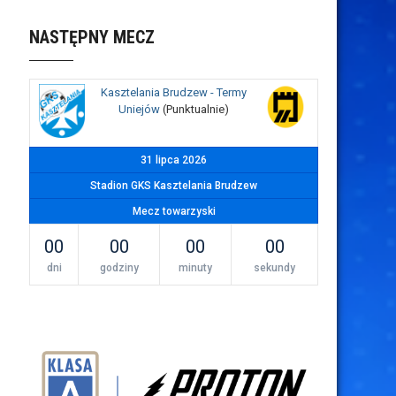
NASTĘPNY MECZ
Kasztelania Brudzew - Termy
Uniejów
(Punktualnie)
31 lipca 2026
Stadion GKS Kasztelania Brudzew
Mecz towarzyski
00
00
00
00
dni
godziny
minuty
sekundy