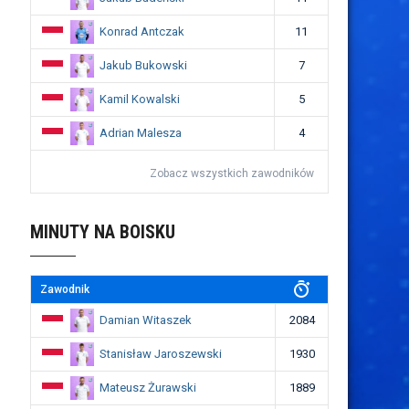
Konrad Antczak
11
Jakub Bukowski
7
Kamil Kowalski
5
Adrian Malesza
4
Zobacz wszystkich zawodników
MINUTY NA BOISKU
Zawodnik
Damian Witaszek
2084
Stanisław Jaroszewski
1930
Mateusz Żurawski
1889