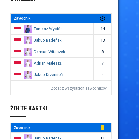
Zawodnik
Tomasz Wypiór
14
Jakub Badeński
13
Damian Witaszek
8
Adrian Malesza
7
Jakub Krzemień
4
Zobacz wszystkich zawodników
ŻÓŁTE KARTKI
Zawodnik
Jakub Badeński
11