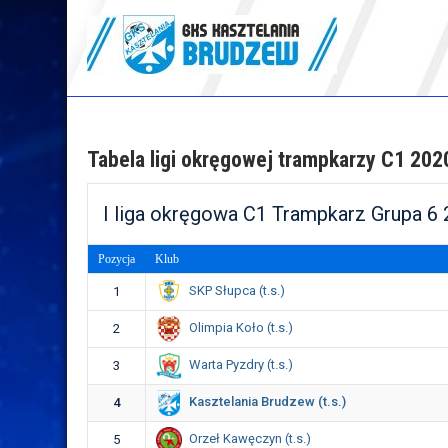
Skip
to
content
GKS Kasztelania
Brudzew
Tabela ligi okręgowej trampkarzy C1 20
I liga okręgowa C1 Trampkarz Grupa 6
Pozycja
Klub
SKP Słupca (t.s.)
1
Olimpia Koło (t.s.)
2
Warta Pyzdry (t.s.)
3
Kasztelania Brudzew (t.s.)
4
Orzeł Kawęczyn (t.s.)
5