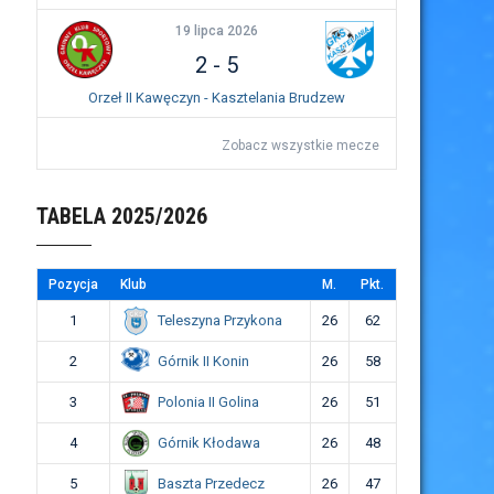
19 lipca 2026
2
-
5
Orzeł II Kawęczyn - Kasztelania Brudzew
Zobacz wszystkie mecze
TABELA 2025/2026
Pozycja
Klub
M.
Pkt.
Teleszyna Przykona
1
26
62
Górnik II Konin
2
26
58
Polonia II Golina
3
26
51
Górnik Kłodawa
4
26
48
Baszta Przedecz
5
26
47