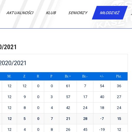
AKTUALNOŚCI
KLUB
SENIORZY
MŁODZIEŻ
20/2021
 2020/2021
M.
Z
R
P
Br.+
Br.-
+/-
Pkt.
12
12
0
0
61
7
54
36
12
9
0
3
57
17
40
27
12
8
0
4
42
24
18
24
12
5
0
7
21
28
-7
15
12
4
0
8
26
45
-19
12