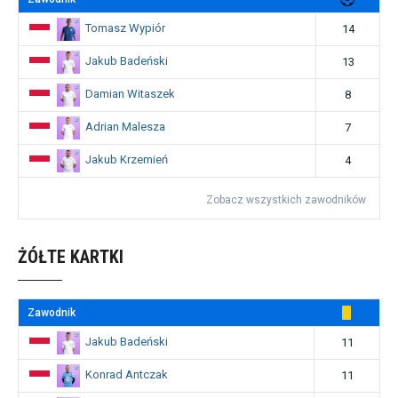
Tomasz Wypiór
14
Jakub Badeński
13
Damian Witaszek
8
Adrian Malesza
7
Jakub Krzemień
4
Zobacz wszystkich zawodników
ŻÓŁTE KARTKI
Zawodnik
Jakub Badeński
11
Konrad Antczak
11