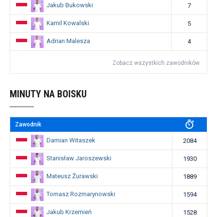
Jakub Bukowski
7
Kamil Kowalski
5
Adrian Malesza
4
Zobacz wszystkich zawodników
MINUTY NA BOISKU
Zawodnik
Damian Witaszek
2084
Stanisław Jaroszewski
1930
Mateusz Żurawski
1889
Tomasz Rozmarynowski
1594
Jakub Krzemień
1528