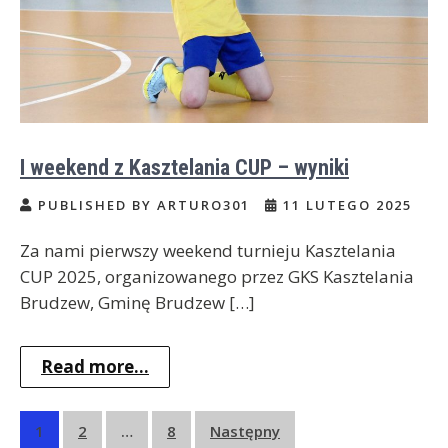
I weekend z Kasztelania CUP – wyniki
PUBLISHED BY ARTURO301
11 LUTEGO 2025
Za nami pierwszy weekend turnieju Kasztelania
CUP 2025, organizowanego przez GKS Kasztelania
Brudzew, Gminę Brudzew […]
Read more...
Stronicowanie
1
2
…
8
Następny