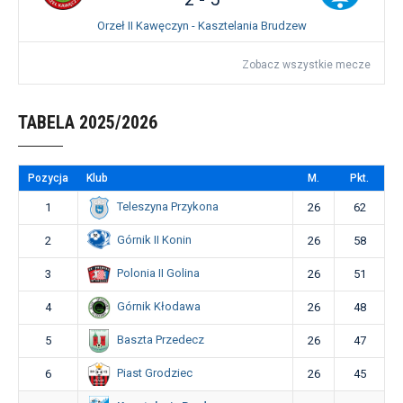
Orzeł II Kawęczyn - Kasztelania Brudzew
Zobacz wszystkie mecze
TABELA 2025/2026
Pozycja
Klub
M.
Pkt.
Teleszyna Przykona
1
26
62
Górnik II Konin
2
26
58
Polonia II Golina
3
26
51
Górnik Kłodawa
4
26
48
Baszta Przedecz
5
26
47
Piast Grodziec
6
26
45