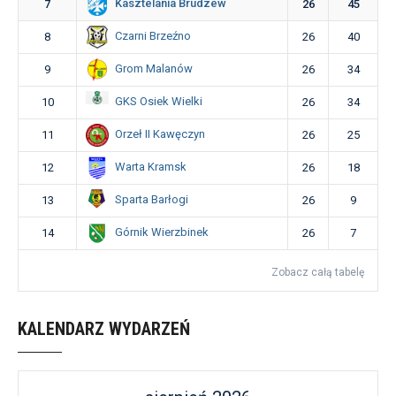
Kasztelania Brudzew
7
26
45
Czarni Brzeźno
8
26
40
Grom Malanów
9
26
34
GKS Osiek Wielki
10
26
34
Orzeł II Kawęczyn
11
26
25
Warta Kramsk
12
26
18
Sparta Barłogi
13
26
9
Górnik Wierzbinek
14
26
7
Zobacz całą tabelę
KALENDARZ WYDARZEŃ