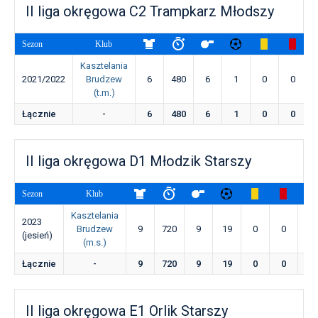
II liga okręgowa C2 Trampkarz Młodszy
Sezon
Klub
Kasztelania
2021/2022
Brudzew
6
480
6
1
0
0
(t.m.)
Łącznie
-
6
480
6
1
0
0
II liga okręgowa D1 Młodzik Starszy
Sezon
Klub
Kasztelania
2023
Brudzew
9
720
9
19
0
0
0
(jesień)
(m.s.)
Łącznie
-
9
720
9
19
0
0
0
II liga okręgowa E1 Orlik Starszy