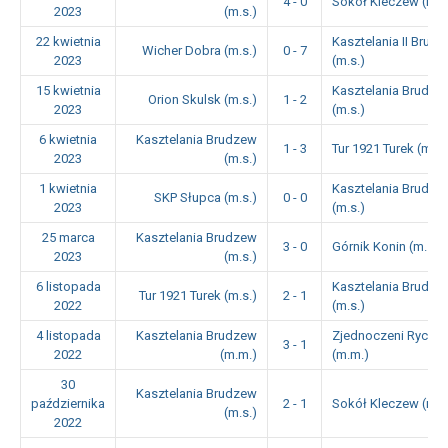
4 - 0
Sokół Kleczew (m.s
2023
(m.s.)
22 kwietnia
Kasztelania II Brud
Wicher Dobra (m.s.)
0 - 7
2023
(m.s.)
15 kwietnia
Kasztelania Brudze
Orion Skulsk (m.s.)
1 - 2
2023
(m.s.)
6 kwietnia
Kasztelania Brudzew
1 - 3
Tur 1921 Turek (m.s.
2023
(m.s.)
1 kwietnia
Kasztelania Brudze
SKP Słupca (m.s.)
0 - 0
2023
(m.s.)
25 marca
Kasztelania Brudzew
3 - 0
Górnik Konin (m.s.)
2023
(m.s.)
6 listopada
Kasztelania Brudze
Tur 1921 Turek (m.s.)
2 - 1
2022
(m.s.)
4 listopada
Kasztelania Brudzew
Zjednoczeni Rychw
3 - 1
2022
(m.m.)
(m.m.)
30
Kasztelania Brudzew
października
2 - 1
Sokół Kleczew (m.s
(m.s.)
2022