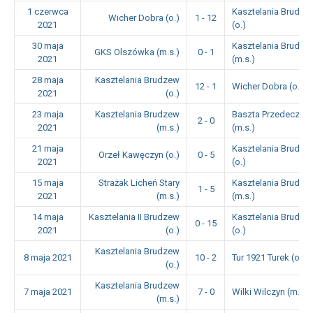
1 czerwca
Kasztelania Brudze
Wicher Dobra (o.)
1 - 12
2021
(o.)
30 maja
Kasztelania Brudze
GKS Olszówka (m.s.)
0 - 1
2021
(m.s.)
28 maja
Kasztelania Brudzew
12 - 1
Wicher Dobra (o.)
2021
(o.)
23 maja
Kasztelania Brudzew
Baszta Przedecz
2 - 0
2021
(m.s.)
(m.s.)
21 maja
Kasztelania Brudze
Orzeł Kawęczyn (o.)
0 - 5
2021
(o.)
15 maja
Strażak Licheń Stary
Kasztelania Brudze
1 - 5
2021
(m.s.)
(m.s.)
14 maja
Kasztelania II Brudzew
Kasztelania Brudze
0 - 15
2021
(o.)
(o.)
Kasztelania Brudzew
8 maja 2021
10 - 2
Tur 1921 Turek (o.)
(o.)
Kasztelania Brudzew
7 maja 2021
7 - 0
Wilki Wilczyn (m.s.)
(m.s.)