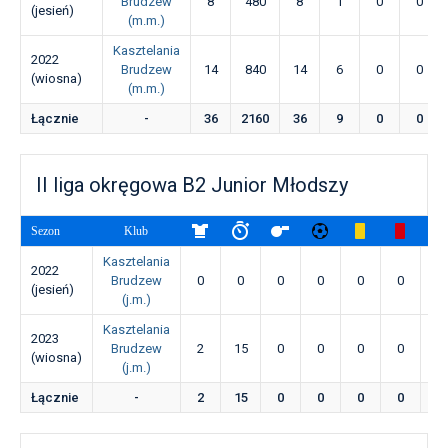
Brudzew
8
480
8
1
0
0
(jesień)
(m.m.)
Kasztelania
2022
Brudzew
14
840
14
6
0
0
(wiosna)
(m.m.)
Łącznie
-
36
2160
36
9
0
0
II liga okręgowa B2 Junior Młodszy
Sezon
Klub
Kasztelania
2022
Brudzew
0
0
0
0
0
0
0
(jesień)
(j.m.)
Kasztelania
2023
Brudzew
2
15
0
0
0
0
0
(wiosna)
(j.m.)
Łącznie
-
2
15
0
0
0
0
0