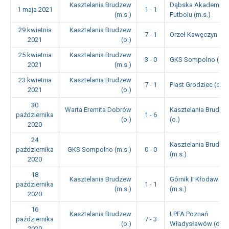
Kasztelania Brudzew
Dąbska Akademia
1 maja 2021
1 - 1
(m.s.)
Futbolu (m.s.)
29 kwietnia
Kasztelania Brudzew
7 - 1
Orzeł Kawęczyn (o.)
2021
(o.)
25 kwietnia
Kasztelania Brudzew
3 - 0
GKS Sompolno (m.s
2021
(m.s.)
23 kwietnia
Kasztelania Brudzew
7 - 1
Piast Grodziec (o.)
2021
(o.)
30
Warta Eremita Dobrów
Kasztelania Brudze
października
1 - 6
(o.)
(o.)
2020
24
Kasztelania Brudze
października
GKS Sompolno (m.s.)
0 - 0
(m.s.)
2020
18
Kasztelania Brudzew
Górnik II Kłodawa
października
1 - 1
(m.s.)
(m.s.)
2020
16
Kasztelania Brudzew
LPFA Poznań
października
7 - 3
(o.)
Władysławów (o.)
2020