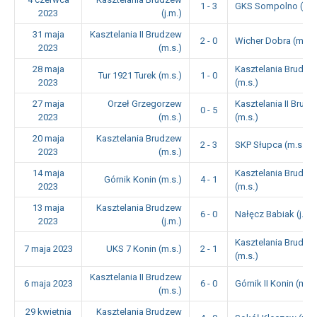
1 - 3
GKS Sompolno (j.m.
2023
(j.m.)
31 maja
Kasztelania II Brudzew
2 - 0
Wicher Dobra (m.s.)
2023
(m.s.)
28 maja
Kasztelania Brudze
Tur 1921 Turek (m.s.)
1 - 0
2023
(m.s.)
27 maja
Orzeł Grzegorzew
Kasztelania II Brud
0 - 5
2023
(m.s.)
(m.s.)
20 maja
Kasztelania Brudzew
2 - 3
SKP Słupca (m.s.)
2023
(m.s.)
14 maja
Kasztelania Brudze
Górnik Konin (m.s.)
4 - 1
2023
(m.s.)
13 maja
Kasztelania Brudzew
6 - 0
Nałęcz Babiak (j.m.)
2023
(j.m.)
Kasztelania Brudze
7 maja 2023
UKS 7 Konin (m.s.)
2 - 1
(m.s.)
Kasztelania II Brudzew
6 maja 2023
6 - 0
Górnik II Konin (m.s.
(m.s.)
29 kwietnia
Kasztelania Brudzew