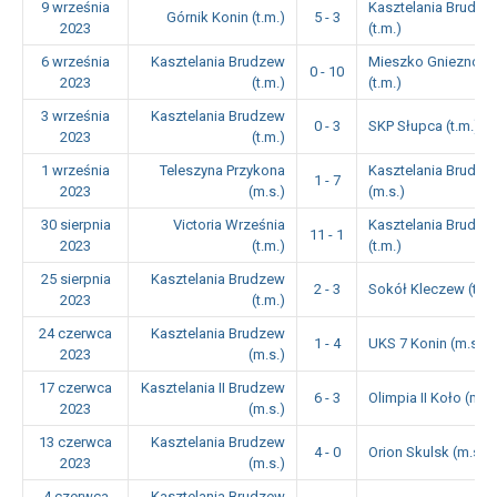
9 września
Kasztelania Brudze
Górnik Konin (t.m.)
5 - 3
2023
(t.m.)
6 września
Kasztelania Brudzew
Mieszko Gniezno
0 - 10
2023
(t.m.)
(t.m.)
3 września
Kasztelania Brudzew
0 - 3
SKP Słupca (t.m.)
2023
(t.m.)
1 września
Teleszyna Przykona
Kasztelania Brudze
1 - 7
2023
(m.s.)
(m.s.)
30 sierpnia
Victoria Września
Kasztelania Brudze
11 - 1
2023
(t.m.)
(t.m.)
25 sierpnia
Kasztelania Brudzew
2 - 3
Sokół Kleczew (t.m.
2023
(t.m.)
24 czerwca
Kasztelania Brudzew
1 - 4
UKS 7 Konin (m.s.)
2023
(m.s.)
17 czerwca
Kasztelania II Brudzew
6 - 3
Olimpia II Koło (m.s.
2023
(m.s.)
13 czerwca
Kasztelania Brudzew
4 - 0
Orion Skulsk (m.s.)
2023
(m.s.)
4 czerwca
Kasztelania Brudzew