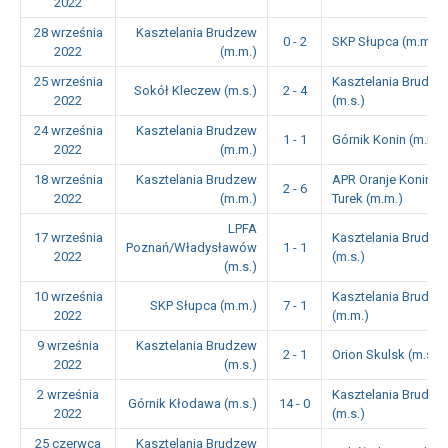
2022
28 września
Kasztelania Brudzew
0 - 2
SKP Słupca (m.m.)
2022
(m.m.)
25 września
Kasztelania Brudze
Sokół Kleczew (m.s.)
2 - 4
2022
(m.s.)
24 września
Kasztelania Brudzew
1 - 1
Górnik Konin (m.m.)
2022
(m.m.)
18 września
Kasztelania Brudzew
APR Oranje Konin
2 - 6
2022
(m.m.)
Turek (m.m.)
LPFA
17 września
Kasztelania Brudze
Poznań/Władysławów
1 - 1
2022
(m.s.)
(m.s.)
10 września
Kasztelania Brudze
SKP Słupca (m.m.)
7 - 1
2022
(m.m.)
9 września
Kasztelania Brudzew
2 - 1
Orion Skulsk (m.s.)
2022
(m.s.)
2 września
Kasztelania Brudze
Górnik Kłodawa (m.s.)
14 - 0
2022
(m.s.)
25 czerwca
Kasztelania Brudzew