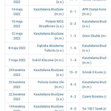
2022
(o.s.)
14 maja
Kasztelania Brudzew
APR Oranje Konin
0 - 1
2022
(m.m.)
(m.m.)
13 maja
Polanin MOS
Kasztelania Brudze
0 - 3
2022
Strzałkowo (o.s.)
(o.s.)
12 maja
Kasztelania Brudzew
1 - 3
Orion Skulsk (m.m.)
2022
(m.m.)
Dąbska Akademia
Kasztelania Brudze
8 maja 2022
1 - 6
Futbolu (o.s.)
(o.s.)
Kasztelania Brudze
7 maja 2022
Sokół Kleczew (m.m.)
1 - 4
(m.m.)
29 kwietnia
Kasztelania Brudzew
13 - 0
Górnik II Konin (o.s.)
2022
(o.s.)
23 kwietnia
Polonia Golina Ole
Kasztelania Brudze
4 - 3
2022
(m.m.)
(m.m.)
22 kwietnia
Kasztelania Brudzew
4 - 2
Czarni Brzeźno (o.s.
2022
(o.s.)
14 kwietnia
Kasztelania Brudzew
4 - 0
Tur 1921 Turek (m.m