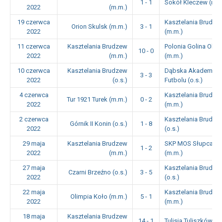
1 - 1
Sokół Kleczew (m.m
2022
(m.m.)
19 czerwca
Kasztelania Brudze
Orion Skulsk (m.m.)
3 - 1
2022
(m.m.)
11 czerwca
Kasztelania Brudzew
Polonia Golina Ole
10 - 0
2022
(m.m.)
(m.m.)
10 czerwca
Kasztelania Brudzew
Dąbska Akademia
3 - 3
2022
(o.s.)
Futbolu (o.s.)
4 czerwca
Kasztelania Brudze
Tur 1921 Turek (m.m.)
0 - 2
2022
(m.m.)
2 czerwca
Kasztelania Brudze
Górnik II Konin (o.s.)
1 - 8
2022
(o.s.)
29 maja
Kasztelania Brudzew
SKP MOS Słupca
1 - 2
2022
(m.m.)
(m.m.)
27 maja
Kasztelania Brudze
Czarni Brzeźno (o.s.)
3 - 5
2022
(o.s.)
22 maja
Kasztelania Brudze
Olimpia Koło (m.m.)
5 - 1
2022
(m.m.)
18 maja
Kasztelania Brudzew
14 - 1
Tulisia Tuliszków (o.