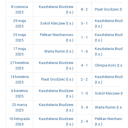
8 czerwca
Kasztelania Brudzew
8 - 2
Piast Grodziec (t.s.)
2025
(t.s.)
29 maja
Kasztelania Brudze
Sokół Kleczew (t.s.)
5 - 1
2025
(t.s.)
25 maja
Pelikan Niechanowo
Kasztelania Brudze
1 - 1
2025
(t.s.)
(t.s.)
17 maja
Kasztelania Brudze
Warta Rumin (t.s.)
1 - 6
2025
(t.s.)
27 kwietnia
Kasztelania Brudzew
4 - 1
Olimpia Koło (t.s.)
2025
(t.s.)
14 kwietnia
Kasztelania Brudze
Piast Grodziec (t.s.)
2 - 2
2025
(t.s.)
6 kwietnia
Kasztelania Brudzew
1 - 0
Sokół Kleczew (t.s.)
2025
(t.s.)
23 marca
Kasztelania Brudzew
5 - 4
Warta Rumin (t.s.)
2025
(t.s.)
16 listopada
Kasztelania Brudzew
Pelikan Niechanow
2 - 4
2024
(t.s.)
(t.s.)