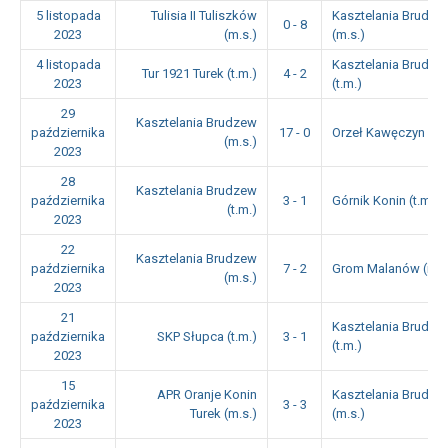
5 listopada
Tulisia II Tuliszków
Kasztelania Brudze
0 - 8
2023
(m.s.)
(m.s.)
4 listopada
Kasztelania Brudze
Tur 1921 Turek (t.m.)
4 - 2
2023
(t.m.)
29
Kasztelania Brudzew
października
17 - 0
Orzeł Kawęczyn (m.
(m.s.)
2023
28
Kasztelania Brudzew
października
3 - 1
Górnik Konin (t.m.)
(t.m.)
2023
22
Kasztelania Brudzew
października
7 - 2
Grom Malanów (m.s
(m.s.)
2023
21
Kasztelania Brudze
października
SKP Słupca (t.m.)
3 - 1
(t.m.)
2023
15
APR Oranje Konin
Kasztelania Brudze
października
3 - 3
Turek (m.s.)
(m.s.)
2023