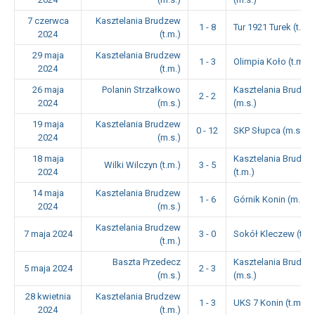
7 czerwca
Kasztelania Brudzew
1 - 8
Tur 1921 Turek (t.m.)
2024
(t.m.)
29 maja
Kasztelania Brudzew
1 - 3
Olimpia Koło (t.m.)
2024
(t.m.)
26 maja
Polanin Strzałkowo
Kasztelania Brudze
2 - 2
2024
(m.s.)
(m.s.)
19 maja
Kasztelania Brudzew
0 - 12
SKP Słupca (m.s.)
2024
(m.s.)
18 maja
Kasztelania Brudze
Wilki Wilczyn (t.m.)
3 - 5
2024
(t.m.)
14 maja
Kasztelania Brudzew
1 - 6
Górnik Konin (m.s.)
2024
(m.s.)
Kasztelania Brudzew
7 maja 2024
3 - 0
Sokół Kleczew (t.m.
(t.m.)
Baszta Przedecz
Kasztelania Brudze
5 maja 2024
2 - 3
(m.s.)
(m.s.)
28 kwietnia
Kasztelania Brudzew
1 - 3
UKS 7 Konin (t.m.)
2024
(t.m.)