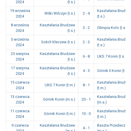
2024
(t.s.)
19 września
Kasztelania Brudze
Wilki Wilczyn (t.s.)
2 - 4
2024
(t.s.)
8 września
Kasztelania Brudzew
3 - 2
Olimpia Koło (t.s.)
2024
(t.s.)
5 września
Kasztelania Brudze
Sokół Kleczew (t.s.)
2 - 3
2024
(t.s.)
25 sierpnia
Kasztelania Brudzew
6 - 8
UKS 7 Konin (t.s.)
2024
(t.s.)
17 sierpnia
Kasztelania Brudzew
4 - 3
Górnik II Konin (t.s.)
2024
(t.s.)
15 czerwca
Kasztelania Brudze
UKS 7 Konin (t.m.)
8 - 1
2024
(t.m.)
13 czerwca
Kasztelania Brudze
Górnik Konin (m.s.)
20 - 1
2024
(m.s.)
11 czerwca
Kasztelania Brudze
Górnik Konin (t.m.)
10 - 0
2024
(t.m.)
9 czerwca
Kasztelania Brudzew
Baszta Przedecz
4 - 1
2024
(m.s.)
(m.s.)