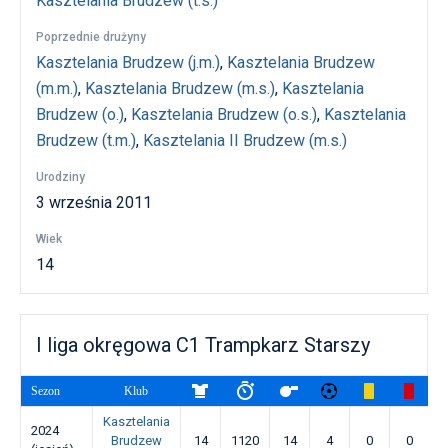
Kasztelania Brudzew (t.s.)
Poprzednie drużyny
Kasztelania Brudzew (j.m.)
,
Kasztelania Brudzew
(m.m.)
,
Kasztelania Brudzew (m.s.)
,
Kasztelania
Brudzew (o.)
,
Kasztelania Brudzew (o.s.)
,
Kasztelania
Brudzew (t.m.)
,
Kasztelania II Brudzew (m.s.)
Urodziny
3 września 2011
Wiek
14
I liga okręgowa C1 Trampkarz Starszy
Sezon
Klub
Kasztelania
2024
Brudzew
14
1120
14
4
0
0