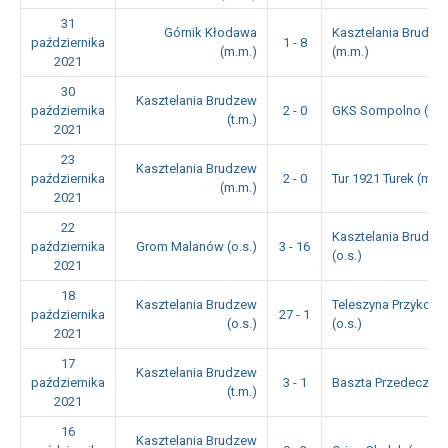
31
Górnik Kłodawa
Kasztelania Brudze
października
1 - 8
(m.m.)
(m.m.)
2021
30
Kasztelania Brudzew
października
2 - 0
GKS Sompolno (t.m.
(t.m.)
2021
23
Kasztelania Brudzew
października
2 - 0
Tur 1921 Turek (m.m
(m.m.)
2021
22
Kasztelania Brudze
października
Grom Malanów (o.s.)
3 - 16
(o.s.)
2021
18
Kasztelania Brudzew
Teleszyna Przykona
października
27 - 1
(o.s.)
(o.s.)
2021
17
Kasztelania Brudzew
października
3 - 1
Baszta Przedecz (t.
(t.m.)
2021
16
Kasztelania Brudzew