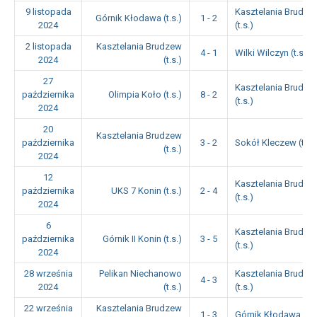
9 listopada
Kasztelania Brudze
Górnik Kłodawa (t.s.)
1 - 2
2024
(t.s.)
2 listopada
Kasztelania Brudzew
4 - 1
Wilki Wilczyn (t.s.)
2024
(t.s.)
27
Kasztelania Brudze
października
Olimpia Koło (t.s.)
8 - 2
(t.s.)
2024
20
Kasztelania Brudzew
października
3 - 2
Sokół Kleczew (t.s.)
(t.s.)
2024
12
Kasztelania Brudze
października
UKS 7 Konin (t.s.)
2 - 4
(t.s.)
2024
6
Kasztelania Brudze
października
Górnik II Konin (t.s.)
3 - 5
(t.s.)
2024
28 września
Pelikan Niechanowo
Kasztelania Brudze
4 - 3
2024
(t.s.)
(t.s.)
22 września
Kasztelania Brudzew
1 - 3
Górnik Kłodawa (t.s