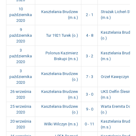
10
Kasztelania Brudzew
Strażak Licheń Stary
października
2 - 1
(m.s.)
(m.s.)
2020
9
Kasztelania Brudze
października
Tur 1921 Turek (o.)
4 - 8
(o.)
2020
3
Polonus Kazimierz
Kasztelania Brudze
października
3 - 2
Biskupi (m.s.)
(m.s.)
2020
3
Kasztelania Brudzew
października
7 - 3
Orzeł Kawęczyn (o.)
(o.)
2020
26 września
Kasztelania Brudzew
UKS Delfin Ślesin
3 - 0
2020
(m.s.)
(m.s.)
25 września
Kasztelania Brudzew
Warta Eremita Dob
9 - 0
2020
(o.)
(o.)
20 września
Kasztelania Brudze
Wilki Wilczyn (m.s.)
0 - 11
2020
(m.s.)