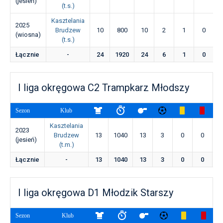
(jesień)
(t.s.)
Kasztelania
2025
Brudzew
10
800
10
2
1
0
(wiosna)
(t.s.)
Łącznie
-
24
1920
24
6
1
0
I liga okręgowa C2 Trampkarz Młodszy
Sezon
Klub
Kasztelania
2023
Brudzew
13
1040
13
3
0
0
(jesień)
(t.m.)
Łącznie
-
13
1040
13
3
0
0
I liga okręgowa D1 Młodzik Starszy
Sezon
Klub