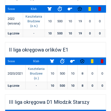
Sezon
Klub
Kasztelania
2022
Brudzew
10
500
10
19
0
0
0
(wiosna)
(o.s.)
Łącznie
-
10
500
10
19
0
0
0
II liga okręgowa orlików E1
Sezon
Klub
Kasztelania
2020/2021
Brudzew
10
500
10
8
0
0
(o.)
Łącznie
-
10
500
10
8
0
0
III liga okręgowa D1 Młodzik Starszy