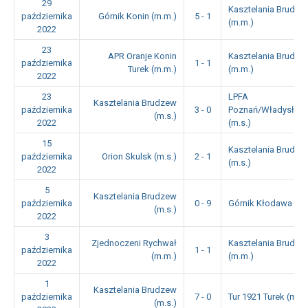
29
Kasztelania Brudze
października
Górnik Konin (m.m.)
5 - 1
(m.m.)
2022
23
APR Oranje Konin
Kasztelania Brudze
października
1 - 1
Turek (m.m.)
(m.m.)
2022
23
LPFA
Kasztelania Brudzew
października
3 - 0
Poznań/Władysła
(m.s.)
2022
(m.s.)
15
Kasztelania Brudze
października
Orion Skulsk (m.s.)
2 - 1
(m.s.)
2022
5
Kasztelania Brudzew
października
0 - 9
Górnik Kłodawa (m.
(m.s.)
2022
3
Zjednoczeni Rychwał
Kasztelania Brudze
października
1 - 1
(m.m.)
(m.m.)
2022
1
Kasztelania Brudzew
października
7 - 0
Tur 1921 Turek (m.s.
(m.s.)