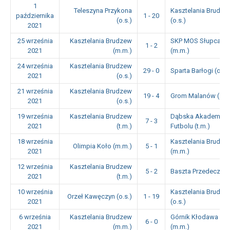
1
Teleszyna Przykona
Kasztelania Brudze
października
1 - 20
(o.s.)
(o.s.)
2021
25 września
Kasztelania Brudzew
SKP MOS Słupca
1 - 2
2021
(m.m.)
(m.m.)
24 września
Kasztelania Brudzew
29 - 0
Sparta Barłogi (o.s.)
2021
(o.s.)
21 września
Kasztelania Brudzew
19 - 4
Grom Malanów (o.s.
2021
(o.s.)
19 września
Kasztelania Brudzew
Dąbska Akademia
7 - 3
2021
(t.m.)
Futbolu (t.m.)
18 września
Kasztelania Brudze
Olimpia Koło (m.m.)
5 - 1
2021
(m.m.)
12 września
Kasztelania Brudzew
5 - 2
Baszta Przedecz (t.
2021
(t.m.)
10 września
Kasztelania Brudze
Orzeł Kawęczyn (o.s.)
1 - 19
2021
(o.s.)
6 września
Kasztelania Brudzew
Górnik Kłodawa
6 - 0
2021
(m.m.)
(m.m.)