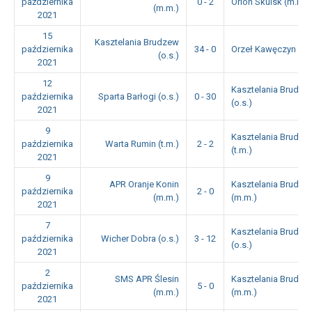
października
0 - 2
Orion Skulsk (m.m.)
(m.m.)
2021
15
Kasztelania Brudzew
października
34 - 0
Orzeł Kawęczyn (o.s
(o.s.)
2021
12
Kasztelania Brudze
października
Sparta Barłogi (o.s.)
0 - 30
(o.s.)
2021
9
Kasztelania Brudze
października
Warta Rumin (t.m.)
2 - 2
(t.m.)
2021
9
APR Oranje Konin
Kasztelania Brudze
października
2 - 0
(m.m.)
(m.m.)
2021
7
Kasztelania Brudze
października
Wicher Dobra (o.s.)
3 - 12
(o.s.)
2021
2
SMS APR Ślesin
Kasztelania Brudze
października
5 - 0
(m.m.)
(m.m.)
2021