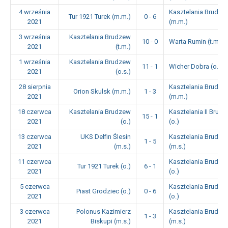
4 września
Kasztelania Brudze
Tur 1921 Turek (m.m.)
0 - 6
2021
(m.m.)
3 września
Kasztelania Brudzew
10 - 0
Warta Rumin (t.m.)
2021
(t.m.)
1 września
Kasztelania Brudzew
11 - 1
Wicher Dobra (o.s.)
2021
(o.s.)
28 sierpnia
Kasztelania Brudze
Orion Skulsk (m.m.)
1 - 3
2021
(m.m.)
18 czerwca
Kasztelania Brudzew
Kasztelania II Brud
15 - 1
2021
(o.)
(o.)
13 czerwca
UKS Delfin Ślesin
Kasztelania Brudze
1 - 5
2021
(m.s.)
(m.s.)
11 czerwca
Kasztelania Brudze
Tur 1921 Turek (o.)
6 - 1
2021
(o.)
5 czerwca
Kasztelania Brudze
Piast Grodziec (o.)
0 - 6
2021
(o.)
3 czerwca
Polonus Kazimierz
Kasztelania Brudze
1 - 3
2021
Biskupi (m.s.)
(m.s.)