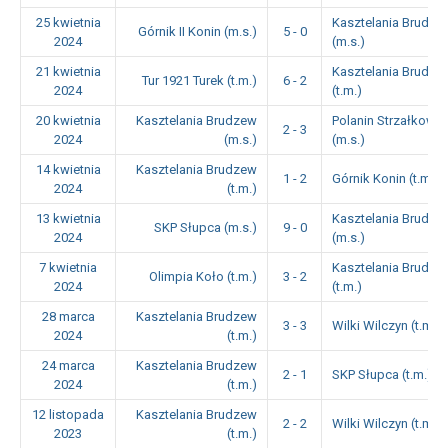
25 kwietnia
Kasztelania Brudze
Górnik II Konin (m.s.)
5 - 0
2024
(m.s.)
21 kwietnia
Kasztelania Brudze
Tur 1921 Turek (t.m.)
6 - 2
2024
(t.m.)
20 kwietnia
Kasztelania Brudzew
Polanin Strzałkowo
2 - 3
2024
(m.s.)
(m.s.)
14 kwietnia
Kasztelania Brudzew
1 - 2
Górnik Konin (t.m.)
2024
(t.m.)
13 kwietnia
Kasztelania Brudze
SKP Słupca (m.s.)
9 - 0
2024
(m.s.)
7 kwietnia
Kasztelania Brudze
Olimpia Koło (t.m.)
3 - 2
2024
(t.m.)
28 marca
Kasztelania Brudzew
3 - 3
Wilki Wilczyn (t.m.)
2024
(t.m.)
24 marca
Kasztelania Brudzew
2 - 1
SKP Słupca (t.m.)
2024
(t.m.)
12 listopada
Kasztelania Brudzew
2 - 2
Wilki Wilczyn (t.m.)
2023
(t.m.)