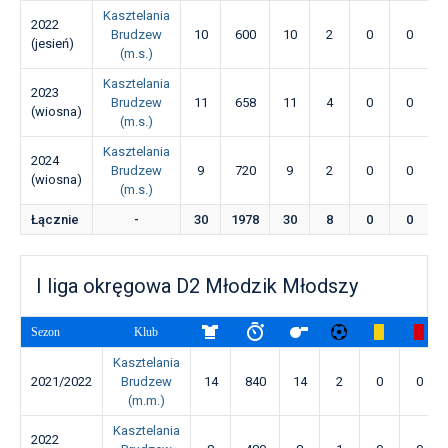
Kasztelania
2022
Brudzew
10
600
10
2
0
0
(jesień)
(m.s.)
Kasztelania
2023
Brudzew
11
658
11
4
0
0
(wiosna)
(m.s.)
Kasztelania
2024
Brudzew
9
720
9
2
0
0
(wiosna)
(m.s.)
Łącznie
-
30
1978
30
8
0
0
I liga okręgowa D2 Młodzik Młodszy
Sezon
Klub
Kasztelania
2021/2022
Brudzew
14
840
14
2
0
0
(m.m.)
Kasztelania
2022