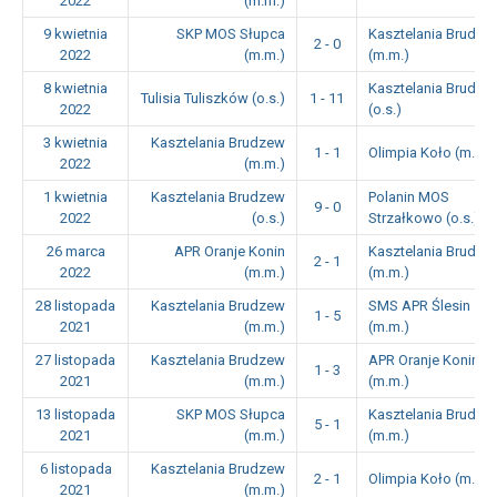
2022
(m.m.)
9 kwietnia
SKP MOS Słupca
Kasztelania Brudze
2 - 0
2022
(m.m.)
(m.m.)
8 kwietnia
Kasztelania Brudze
Tulisia Tuliszków (o.s.)
1 - 11
2022
(o.s.)
3 kwietnia
Kasztelania Brudzew
1 - 1
Olimpia Koło (m.m.)
2022
(m.m.)
1 kwietnia
Kasztelania Brudzew
Polanin MOS
9 - 0
2022
(o.s.)
Strzałkowo (o.s.)
26 marca
APR Oranje Konin
Kasztelania Brudze
2 - 1
2022
(m.m.)
(m.m.)
28 listopada
Kasztelania Brudzew
SMS APR Ślesin
1 - 5
2021
(m.m.)
(m.m.)
27 listopada
Kasztelania Brudzew
APR Oranje Konin
1 - 3
2021
(m.m.)
(m.m.)
13 listopada
SKP MOS Słupca
Kasztelania Brudze
5 - 1
2021
(m.m.)
(m.m.)
6 listopada
Kasztelania Brudzew
2 - 1
Olimpia Koło (m.m.)
2021
(m.m.)