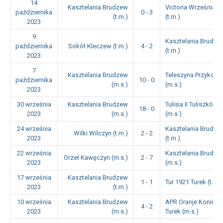
14
Kasztelania Brudzew
Victoria Września
października
0 - 3
(t.m.)
(t.m.)
2023
9
Kasztelania Brudze
października
Sokół Kleczew (t.m.)
4 - 2
(t.m.)
2023
7
Kasztelania Brudzew
Teleszyna Przykona
października
10 - 0
(m.s.)
(m.s.)
2023
30 września
Kasztelania Brudzew
Tulisia II Tuliszków
18 - 0
2023
(m.s.)
(m.s.)
24 września
Kasztelania Brudze
Wilki Wilczyn (t.m.)
2 - 2
2023
(t.m.)
22 września
Kasztelania Brudze
Orzeł Kawęczyn (m.s.)
2 - 7
2023
(m.s.)
17 września
Kasztelania Brudzew
1 - 1
Tur 1921 Turek (t.m.)
2023
(t.m.)
10 września
Kasztelania Brudzew
APR Oranje Konin
4 - 2
2023
(m.s.)
Turek (m.s.)