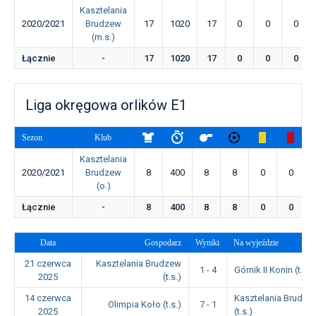
Kasztelania
2020/2021
Brudzew
17
1020
17
0
0
0
(m.s.)
Łącznie
-
17
1020
17
0
0
0
Liga okręgowa orlików E1
Sezon
Klub
Kasztelania
2020/2021
Brudzew
8
400
8
8
0
0
(o.)
Łącznie
-
8
400
8
8
0
0
Data
Gospodarz
Wyniki
Na wyjeździe
21 czerwca
Kasztelania Brudzew
1 - 4
Górnik II Konin (t.s.)
2025
(t.s.)
14 czerwca
Kasztelania Brudze
Olimpia Koło (t.s.)
7 - 1
2025
(t.s.)