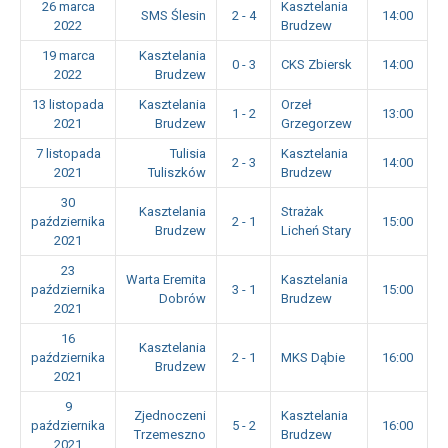
26 marca
Kasztelania
SMS Ślesin
2 - 4
14:00
2022
Brudzew
19 marca
Kasztelania
0 - 3
CKS Zbiersk
14:00
2022
Brudzew
13 listopada
Kasztelania
Orzeł
1 - 2
13:00
2021
Brudzew
Grzegorzew
7 listopada
Tulisia
Kasztelania
2 - 3
14:00
2021
Tuliszków
Brudzew
30
Kasztelania
Strażak
października
2 - 1
15:00
Brudzew
Licheń Stary
2021
23
Warta Eremita
Kasztelania
października
3 - 1
15:00
Dobrów
Brudzew
2021
16
Kasztelania
października
2 - 1
MKS Dąbie
16:00
Brudzew
2021
9
Zjednoczeni
Kasztelania
października
5 - 2
16:00
Trzemeszno
Brudzew
2021