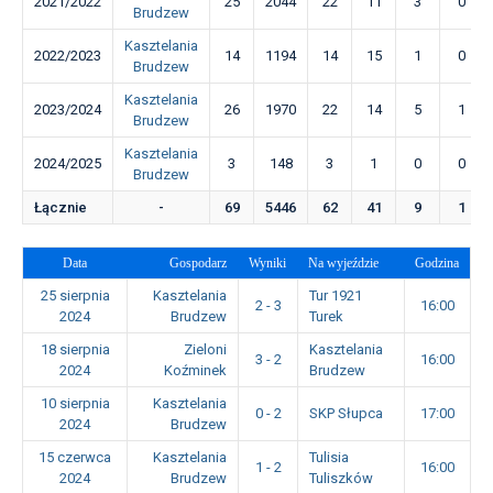
2021/2022
25
2044
22
11
3
0
Brudzew
Kasztelania
2022/2023
14
1194
14
15
1
0
Brudzew
Kasztelania
2023/2024
26
1970
22
14
5
1
Brudzew
Kasztelania
2024/2025
3
148
3
1
0
0
Brudzew
Łącznie
-
69
5446
62
41
9
1
Data
Gospodarz
Wyniki
Na wyjeździe
Godzina
25 sierpnia
Kasztelania
Tur 1921
2 - 3
16:00
2024
Brudzew
Turek
18 sierpnia
Zieloni
Kasztelania
3 - 2
16:00
2024
Koźminek
Brudzew
10 sierpnia
Kasztelania
0 - 2
SKP Słupca
17:00
2024
Brudzew
15 czerwca
Kasztelania
Tulisia
1 - 2
16:00
2024
Brudzew
Tuliszków