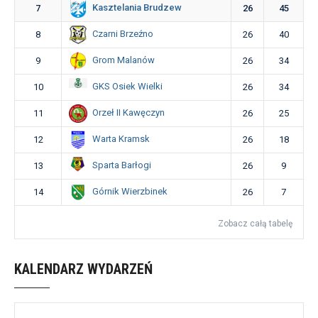
Kasztelania Brudzew
7
26
45
Czarni Brzeźno
8
26
40
Grom Malanów
9
26
34
GKS Osiek Wielki
10
26
34
Orzeł II Kawęczyn
11
26
25
Warta Kramsk
12
26
18
Sparta Barłogi
13
26
9
Górnik Wierzbinek
14
26
7
Zobacz całą tabelę
KALENDARZ WYDARZEŃ