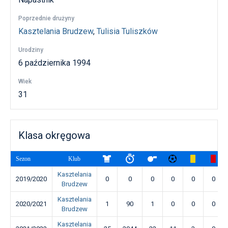
Poprzednie drużyny
Kasztelania Brudzew
,
Tulisia Tuliszków
Urodziny
6 października 1994
Wiek
31
Klasa okręgowa
Sezon
Klub
Kasztelania
2019/2020
0
0
0
0
0
0
Brudzew
Kasztelania
2020/2021
1
90
1
0
0
0
Brudzew
Kasztelania