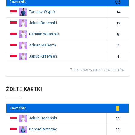
Zawodnik
Tomasz Wypiór
14
Jakub Badeński
13
Damian Witaszek
8
Adrian Malesza
7
Jakub Krzemień
4
Zobacz wszystkich zawodników
ŻÓŁTE KARTKI
Zawodnik
Jakub Badeński
11
Konrad Antczak
11