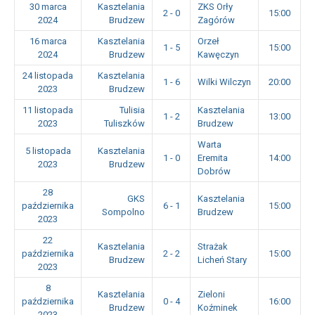
30 marca
Kasztelania
ZKS Orły
2 - 0
15:00
2024
Brudzew
Zagórów
16 marca
Kasztelania
Orzeł
1 - 5
15:00
2024
Brudzew
Kawęczyn
24 listopada
Kasztelania
1 - 6
Wilki Wilczyn
20:00
2023
Brudzew
11 listopada
Tulisia
Kasztelania
1 - 2
13:00
2023
Tuliszków
Brudzew
Warta
5 listopada
Kasztelania
1 - 0
Eremita
14:00
2023
Brudzew
Dobrów
28
GKS
Kasztelania
października
6 - 1
15:00
Sompolno
Brudzew
2023
22
Kasztelania
Strażak
października
2 - 2
15:00
Brudzew
Licheń Stary
2023
8
Kasztelania
Zieloni
października
0 - 4
16:00
Brudzew
Koźminek
2023