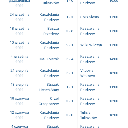
października
1 - 0
16:00
Tuliszków
Brudzew
2022
24 września
Kasztelania
1 - 3
SMS Ślesin
17:00
2022
Brudzew
18 września
Baszta
Kasztelania
3 - 6
17:00
2022
Przedecz
Brudzew
10 września
Kasztelania
9 - 1
Wilki Wilczyn
17:00
2022
Brudzew
4 września
Kasztelania
CKS Zbiersk
5 - 4
14:00
2022
Brudzew
21 sierpnia
Kasztelania
Vitcovia
5 - 1
16:00
2022
Brudzew
Witkowo
13 sierpnia
Strażak
Kasztelania
1 - 1
11:00
2022
Licheń Stary
Brudzew
19 czerwca
Orzeł
Kasztelania
3 - 1
15:00
2022
Grzegorzew
Brudzew
12 czerwca
Kasztelania
Tulisia
3 - 0
16:00
2022
Brudzew
Tuliszków
4 czerwca
Strażak
Kasztelania