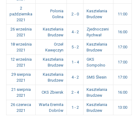
2
Polonia
Kasztelania
października
2 - 0
11:00
Golina
Brudzew
2021
26 września
Kasztelania
Zjednoczeni
4 - 2
16:00
2021
Brudzew
Rychwał
18 września
Orzeł
Kasztelania
5 - 2
17:00
2021
Kawęczyn
Brudzew
12 września
Kasztelania
GKS
1 - 4
17:00
2021
Brudzew
Sompolno
29 sierpnia
Kasztelania
4 - 2
SMS Ślesin
17:00
2021
Brudzew
21 sierpnia
Kasztelania
CKS Zbiersk
2 - 4
16:00
2021
Brudzew
26 czerwca
Warta Eremita
Kasztelania
1 - 2
13:00
2021
Dobrów
Brudzew