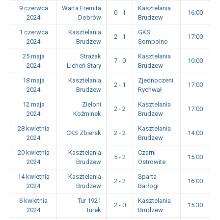
9 czerwca
Warta Eremita
Kasztelania
0 - 1
16:00
2024
Dobrów
Brudzew
1 czerwca
Kasztelania
GKS
2 - 1
17:00
2024
Brudzew
Sompolno
25 maja
Strażak
Kasztelania
7 - 0
10:00
2024
Licheń Stary
Brudzew
18 maja
Kasztelania
Zjednoczeni
2 - 1
17:00
2024
Brudzew
Rychwał
12 maja
Zieloni
Kasztelania
2 - 2
17:00
2024
Koźminek
Brudzew
28 kwietnia
Kasztelania
CKS Zbiersk
2 - 2
14:00
2024
Brudzew
20 kwietnia
Kasztelania
Czarni
5 - 2
15:00
2024
Brudzew
Ostrowite
14 kwietnia
Kasztelania
Sparta
2 - 2
16:00
2024
Brudzew
Barłogi
6 kwietnia
Tur 1921
Kasztelania
2 - 0
15:30
2024
Turek
Brudzew