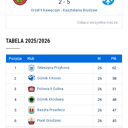
2
-
5
Orzeł II Kawęczyn - Kasztelania Brudzew
Zobacz wszystkie mecze
TABELA 2025/2026
Pozycja
Klub
M.
Pkt.
Teleszyna Przykona
1
26
62
Górnik II Konin
2
26
58
Polonia II Golina
3
26
51
Górnik Kłodawa
4
26
48
Baszta Przedecz
5
26
47
Piast Grodziec
6
26
45