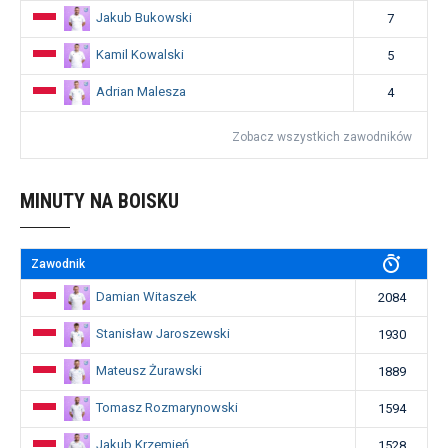
Jakub Bukowski
7
Kamil Kowalski
5
Adrian Malesza
4
Zobacz wszystkich zawodników
MINUTY NA BOISKU
Zawodnik
Damian Witaszek
2084
Stanisław Jaroszewski
1930
Mateusz Żurawski
1889
Tomasz Rozmarynowski
1594
Jakub Krzemień
1528