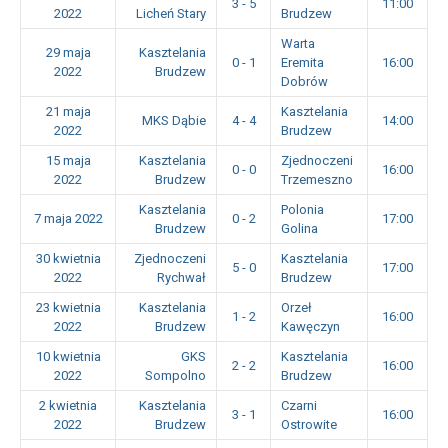
3 - 5
11:00
2022
Licheń Stary
Brudzew
Warta
29 maja
Kasztelania
0 - 1
Eremita
16:00
2022
Brudzew
Dobrów
21 maja
Kasztelania
MKS Dąbie
4 - 4
14:00
2022
Brudzew
15 maja
Kasztelania
Zjednoczeni
0 - 0
16:00
2022
Brudzew
Trzemeszno
Kasztelania
Polonia
7 maja 2022
0 - 2
17:00
Brudzew
Golina
30 kwietnia
Zjednoczeni
Kasztelania
5 - 0
17:00
2022
Rychwał
Brudzew
23 kwietnia
Kasztelania
Orzeł
1 - 2
16:00
2022
Brudzew
Kawęczyn
10 kwietnia
GKS
Kasztelania
2 - 2
16:00
2022
Sompolno
Brudzew
2 kwietnia
Kasztelania
Czarni
3 - 1
16:00
2022
Brudzew
Ostrowite