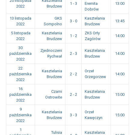
20 listopada
Kasztelania
1 - 3
Eremita
13:00
2022
Brudzew
Dobrów
13 listopada
GKS
Kasztelania
3 - 0
13:45
2022
Sompolno
Brudzew
5 listopada
Kasztelania
ZKS Orły
1 - 2
14:00
2022
Brudzew
Zagórów
30
Zjednoczeni
Kasztelania
października
2 - 3
14:00
Rychwał
Brudzew
2022
22
Kasztelania
Orzeł
października
2 - 2
14:00
Brudzew
Grzegorzew
2022
16
Czarni
Kasztelania
października
2 - 2
15:00
Ostrowite
Brudzew
2022
9
Kasztelania
Orzeł
października
3 - 3
15:00
Brudzew
Kawęczyn
2022
1
Tulisia
Kasztelania