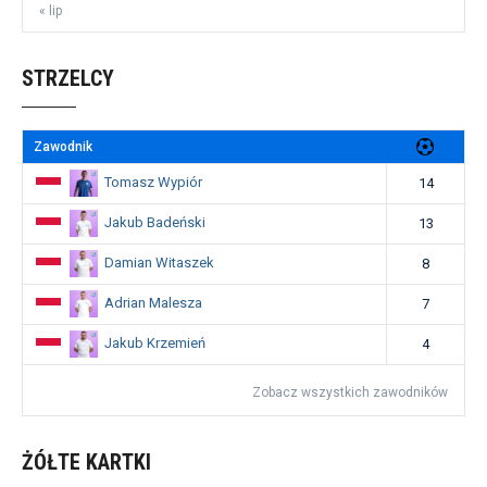
« lip
STRZELCY
Zawodnik
Tomasz Wypiór
14
Jakub Badeński
13
Damian Witaszek
8
Adrian Malesza
7
Jakub Krzemień
4
Zobacz wszystkich zawodników
ŻÓŁTE KARTKI