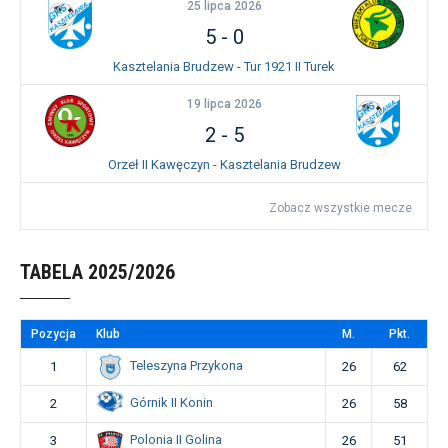
25 lipca 2026
5
-
0
Kasztelania Brudzew - Tur 1921 II Turek
19 lipca 2026
2
-
5
Orzeł II Kawęczyn - Kasztelania Brudzew
Zobacz wszystkie mecze
TABELA 2025/2026
Pozycja
Klub
M.
Pkt.
Teleszyna Przykona
1
26
62
Górnik II Konin
2
26
58
Polonia II Golina
3
26
51