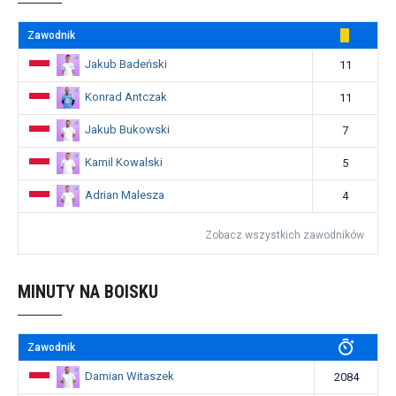
Zawodnik
Jakub Badeński
11
Konrad Antczak
11
Jakub Bukowski
7
Kamil Kowalski
5
Adrian Malesza
4
Zobacz wszystkich zawodników
MINUTY NA BOISKU
Zawodnik
Damian Witaszek
2084