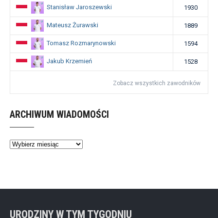
Stanisław Jaroszewski
1930
Mateusz Żurawski
1889
Tomasz Rozmarynowski
1594
Jakub Krzemień
1528
Zobacz wszystkich zawodników
ARCHIWUM WIADOMOŚCI
Archiwum
wiadomości
URODZINY W TYM TYGODNIU