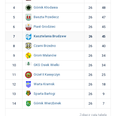
Górnik Kłodawa
4
26
48
Baszta Przedecz
5
26
47
Piast Grodziec
6
26
45
Kasztelania Brudzew
7
26
45
Czarni Brzeźno
8
26
40
Grom Malanów
9
26
34
GKS Osiek Wielki
10
26
34
Orzeł II Kawęczyn
11
26
25
Warta Kramsk
12
26
18
Sparta Barłogi
13
26
9
Górnik Wierzbinek
14
26
7
Zobacz całą tabelę