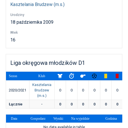
Kasztelania Brudzew (m.s.)
Urodziny
18 października 2009
Wiek
16
Liga okręgowa młodzików D1
Sezon
Klub
Kasztelania
2020/2021
Brudzew
0
0
0
0
0
0
(m.s.)
Łącznie
-
0
0
0
0
0
0
Data
Gospodarz
Wyniki
Na wyjeździe
Godzina
No data available in table