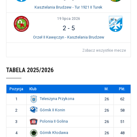
Kasztelania Brudzew - Tur 1921 II Turek
19 lipca 2026
2
-
5
Orzeł II Kawęczyn - Kasztelania Brudzew
Zobacz wszystkie mecze
TABELA 2025/2026
Pozycja
Klub
M.
Pkt.
Teleszyna Przykona
1
26
62
Górnik II Konin
2
26
58
Polonia II Golina
3
26
51
Górnik Kłodawa
4
26
48