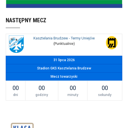
NASTĘPNY MECZ
Kasztelania Brudzew - Termy Uniejów
(Punktualnie)
31 lipca 2026
Stadion GKS Kasztelania Brudzew
Mecz towarzyski
00
00
00
00
dni
godziny
minuty
sekundy