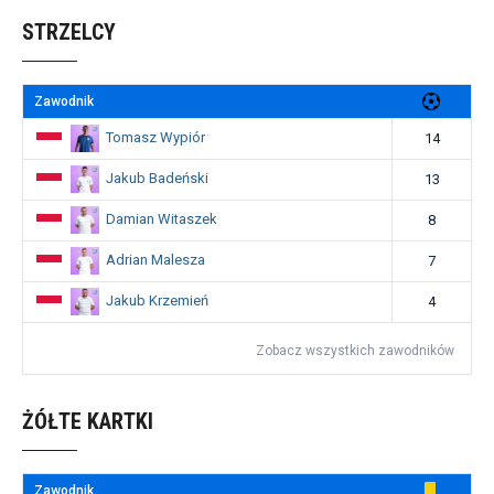
STRZELCY
Zawodnik
Tomasz Wypiór
14
Jakub Badeński
13
Damian Witaszek
8
Adrian Malesza
7
Jakub Krzemień
4
Zobacz wszystkich zawodników
ŻÓŁTE KARTKI
Zawodnik