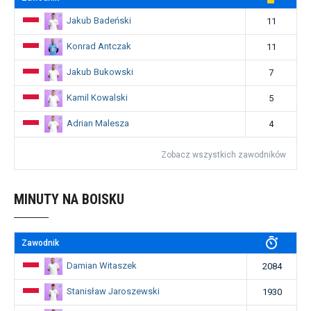
Jakub Badeński
11
Konrad Antczak
11
Jakub Bukowski
7
Kamil Kowalski
5
Adrian Malesza
4
Zobacz wszystkich zawodników
MINUTY NA BOISKU
Zawodnik
Damian Witaszek
2084
Stanisław Jaroszewski
1930