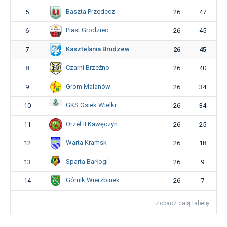
Baszta Przedecz
5
26
47
Piast Grodziec
6
26
45
Kasztelania Brudzew
7
26
45
Czarni Brzeźno
8
26
40
Grom Malanów
9
26
34
GKS Osiek Wielki
10
26
34
Orzeł II Kawęczyn
11
26
25
Warta Kramsk
12
26
18
Sparta Barłogi
13
26
9
Górnik Wierzbinek
14
26
7
Zobacz całą tabelę