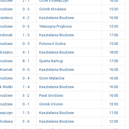
Brudzew
2 - 1
Orzeł II Kawęczyn
16:00
Brudzew
0 - 3
Górnik Kłodawa
15:30
rzedecz
4 - 2
Kasztelania Brudzew
16:00
Brudzew
0 - 3
Teleszyna Przykona
15:30
erzbinek
1 - 5
Kasztelania Brudzew
17:00
Brudzew
0 - 5
Polonia II Golina
15:00
 Brzeźno
4 - 1
Kasztelania Brudzew
18:00
Brudzew
8 - 1
Sparta Barłogi
17:00
 Kramsk
0 - 0
Kasztelania Brudzew
16:00
Brudzew
0 - 4
Grom Malanów
16:00
k Wielki
1 - 4
Kasztelania Brudzew
16:00
Brudzew
3 - 2
Piast Grodziec
16:00
Brudzew
0 - 1
Górnik II Konin
13:30
Kawęczyn
1 - 3
Kasztelania Brudzew
11:00
Kłodawa
3 - 6
Kasztelania Brudzew
12:00