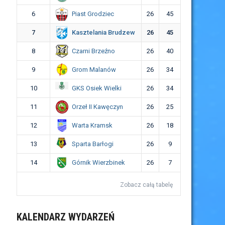
Piast Grodziec
6
26
45
Kasztelania Brudzew
7
26
45
Czarni Brzeźno
8
26
40
Grom Malanów
9
26
34
GKS Osiek Wielki
10
26
34
Orzeł II Kawęczyn
11
26
25
Warta Kramsk
12
26
18
Sparta Barłogi
13
26
9
Górnik Wierzbinek
14
26
7
Zobacz całą tabelę
KALENDARZ WYDARZEŃ