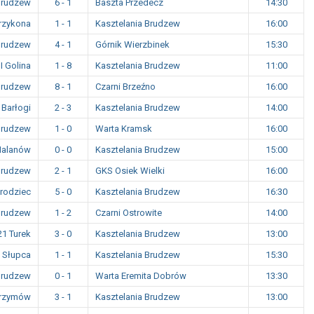
Brudzew
6 - 1
Baszta Przedecz
14:30
Przykona
1 - 1
Kasztelania Brudzew
16:00
Brudzew
4 - 1
Górnik Wierzbinek
15:30
II Golina
1 - 8
Kasztelania Brudzew
11:00
Brudzew
8 - 1
Czarni Brzeźno
16:00
 Barłogi
2 - 3
Kasztelania Brudzew
14:00
Brudzew
1 - 0
Warta Kramsk
16:00
alanów
0 - 0
Kasztelania Brudzew
15:00
Brudzew
2 - 1
GKS Osiek Wielki
16:00
Grodziec
5 - 0
Kasztelania Brudzew
16:30
Brudzew
1 - 2
Czarni Ostrowite
14:00
21 Turek
3 - 0
Kasztelania Brudzew
13:00
 Słupca
1 - 1
Kasztelania Brudzew
15:30
Brudzew
0 - 1
Warta Eremita Dobrów
13:30
Krzymów
3 - 1
Kasztelania Brudzew
13:00