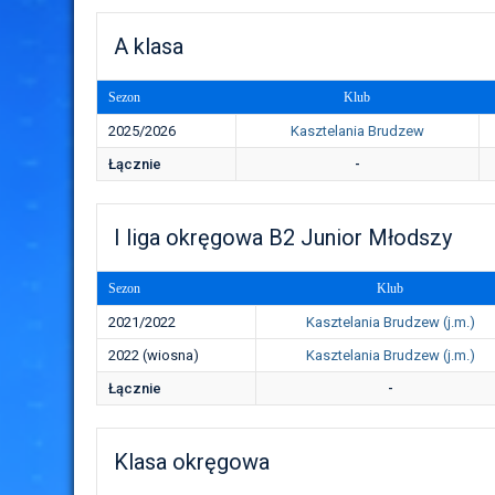
A klasa
Sezon
Klub
2025/2026
Kasztelania Brudzew
Łącznie
-
I liga okręgowa B2 Junior Młodszy
Sezon
Klub
2021/2022
Kasztelania Brudzew (j.m.)
2022 (wiosna)
Kasztelania Brudzew (j.m.)
Łącznie
-
Klasa okręgowa