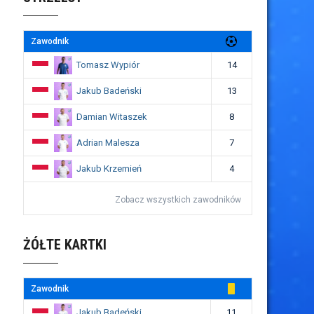
Zawodnik
Tomasz Wypiór
14
Jakub Badeński
13
Damian Witaszek
8
Adrian Malesza
7
Jakub Krzemień
4
Zobacz wszystkich zawodników
ŻÓŁTE KARTKI
Zawodnik
Jakub Badeński
11