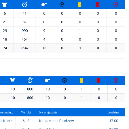
6
41
0
0
0
0
0
21
52
0
0
0
0
0
29
990
9
0
1
0
0
18
464
4
0
0
0
0
74
1547
13
0
1
0
0
10
800
10
0
1
0
0
10
800
10
0
1
0
0
ospodarz
Wyniki
Na wyjeździe
Godzina
II Konin
6 - 2
Kasztelania Brudzew
17:00