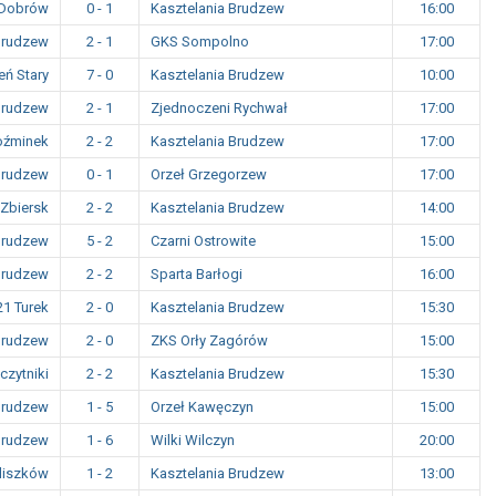
 Dobrów
0 - 1
Kasztelania Brudzew
16:00
Brudzew
2 - 1
GKS Sompolno
17:00
eń Stary
7 - 0
Kasztelania Brudzew
10:00
Brudzew
2 - 1
Zjednoczeni Rychwał
17:00
Koźminek
2 - 2
Kasztelania Brudzew
17:00
Brudzew
0 - 1
Orzeł Grzegorzew
17:00
Zbiersk
2 - 2
Kasztelania Brudzew
14:00
Brudzew
5 - 2
Czarni Ostrowite
15:00
Brudzew
2 - 2
Sparta Barłogi
16:00
21 Turek
2 - 0
Kasztelania Brudzew
15:30
Brudzew
2 - 0
ZKS Orły Zagórów
15:00
czytniki
2 - 2
Kasztelania Brudzew
15:30
Brudzew
1 - 5
Orzeł Kawęczyn
15:00
Brudzew
1 - 6
Wilki Wilczyn
20:00
uliszków
1 - 2
Kasztelania Brudzew
13:00