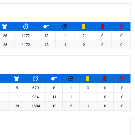
26
1172
13
1
2
0
0
26
1172
13
1
2
0
0
8
670
8
1
0
0
0
11
934
11
1
1
0
0
19
1604
19
2
1
0
0