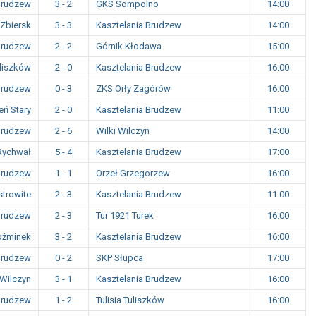
Brudzew
3 - 2
GKS Sompolno
14:00
Zbiersk
3 - 3
Kasztelania Brudzew
14:00
Brudzew
2 - 2
Górnik Kłodawa
15:00
uliszków
2 - 0
Kasztelania Brudzew
16:00
Brudzew
0 - 3
ZKS Orły Zagórów
16:00
eń Stary
2 - 0
Kasztelania Brudzew
11:00
Brudzew
2 - 6
Wilki Wilczyn
14:00
Rychwał
5 - 4
Kasztelania Brudzew
17:00
Brudzew
1 - 1
Orzeł Grzegorzew
16:00
strowite
2 - 3
Kasztelania Brudzew
11:00
Brudzew
2 - 3
Tur 1921 Turek
16:00
Koźminek
3 - 2
Kasztelania Brudzew
16:00
Brudzew
0 - 2
SKP Słupca
17:00
 Wilczyn
3 - 1
Kasztelania Brudzew
16:00
Brudzew
1 - 2
Tulisia Tuliszków
16:00