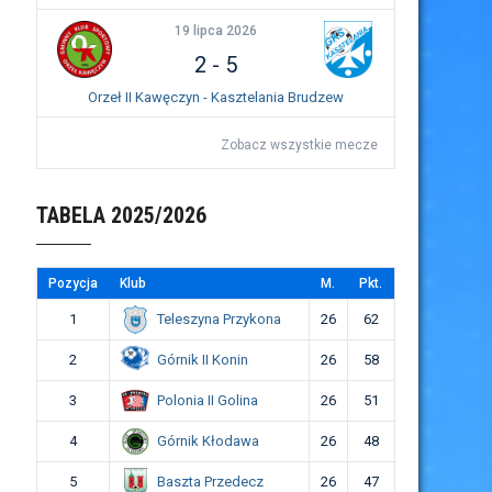
19 lipca 2026
2
-
5
Orzeł II Kawęczyn - Kasztelania Brudzew
Zobacz wszystkie mecze
TABELA 2025/2026
Pozycja
Klub
M.
Pkt.
Teleszyna Przykona
1
26
62
Górnik II Konin
2
26
58
Polonia II Golina
3
26
51
Górnik Kłodawa
4
26
48
Baszta Przedecz
5
26
47