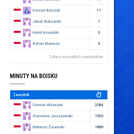
Konrad Antczak
11
Jakub Bukowski
7
Kamil Kowalski
5
Adrian Malesza
4
Zobacz wszystkich zawodników
MINUTY NA BOISKU
Zawodnik
Damian Witaszek
2084
Stanisław Jaroszewski
1930
Mateusz Żurawski
1889