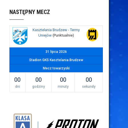
NASTĘPNY MECZ
Kasztelania Brudzew - Termy
Uniejów
(Punktualnie)
31 lipca 2026
Stadion GKS Kasztelania Brudzew
Mecz towarzyski
00
00
00
00
dni
godziny
minuty
sekundy