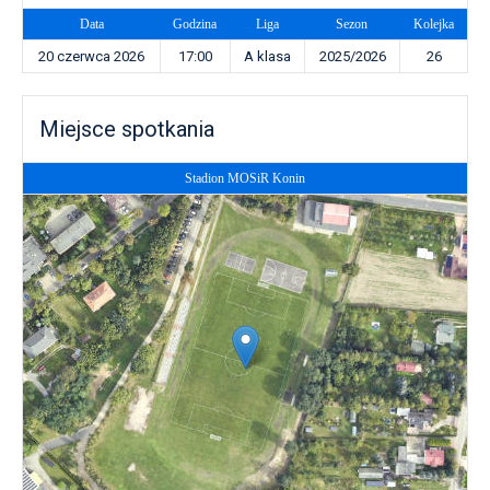
Data
Godzina
Liga
Sezon
Kolejka
20 czerwca 2026
17:00
A klasa
2025/2026
26
Miejsce spotkania
Stadion MOSiR Konin