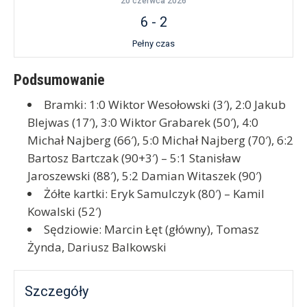
20 czerwca 2026
6
-
2
Pełny czas
Podsumowanie
Bramki: 1:0 Wiktor Wesołowski (3′), 2:0 Jakub
Blejwas (17′), 3:0 Wiktor Grabarek (50′), 4:0
Michał Najberg (66′), 5:0 Michał Najberg (70′), 6:2
Bartosz Bartczak (90+3′) – 5:1 Stanisław
Jaroszewski (88′), 5:2 Damian Witaszek (90′)
Żółte kartki: Eryk Samulczyk (80′) – Kamil
Kowalski (52′)
Sędziowie: Marcin Łęt (główny), Tomasz
Żynda, Dariusz Balkowski
Szczegóły