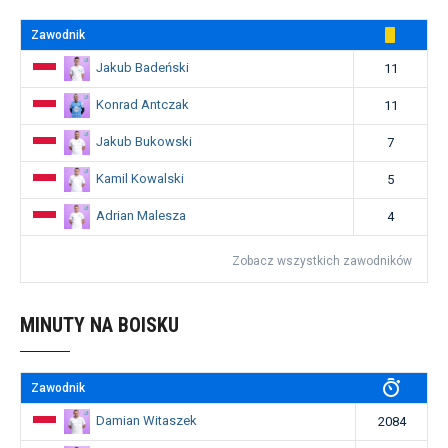
Zawodnik
Jakub Badeński
11
Konrad Antczak
11
Jakub Bukowski
7
Kamil Kowalski
5
Adrian Malesza
4
Zobacz wszystkich zawodników
MINUTY NA BOISKU
Zawodnik
Damian Witaszek
2084