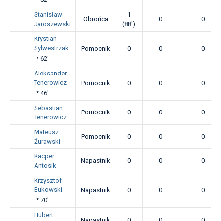
Stanisław
1
Obrońca
0
0
Jaroszewski
(88')
Krystian
Sylwestrzak
Pomocnik
0
0
0
62'
Aleksander
Tenerowicz
Pomocnik
0
0
0
46'
Sebastian
Pomocnik
0
0
0
Tenerowicz
Mateusz
Pomocnik
0
0
0
Żurawski
Kacper
Napastnik
0
0
0
Antosik
Krzysztof
Bukowski
Napastnik
0
0
0
70'
Hubert
Napastnik
0
0
0