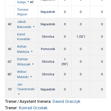
Suleja
46'
Tomasz
Napastnik
0
0
0
Wypiór
Jakub
46'
Napastnik
0
0
0
Bukowski
Kamil
Obrońca
0
1 (52')
0
Kowalski
Adrian
46'
Pomocnik
0
0
0
Malesza
Damian
1
62'
Obrońca
0
0
(90')
Witaszek
Wiktor
82'
Obrońca
0
0
0
Małecki
Jan
Twardowski
70'
Napastnik
0
0
0
Trener
/
Asystent trenera:
Dawid Graczyk
Trener:
Konrad Grzelak