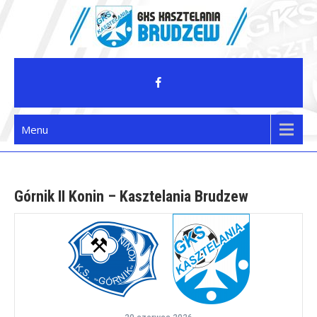
Skip
to
content
GKS Kasztelania Brudzew
Menu
Górnik II Konin – Kasztelania Brudzew