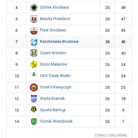
Górnik Kłodawa
4
26
48
Baszta Przedecz
5
26
47
Piast Grodziec
6
26
45
Kasztelania Brudzew
7
26
45
Czarni Brzeźno
8
26
40
Grom Malanów
9
26
34
GKS Osiek Wielki
10
26
34
Orzeł II Kawęczyn
11
26
25
Warta Kramsk
12
26
18
Sparta Barłogi
13
26
9
Górnik Wierzbinek
14
26
7
Zobacz całą tabelę