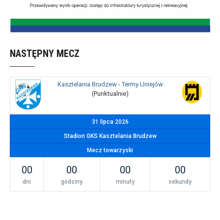
NASTĘPNY MECZ
Kasztelania Brudzew - Termy Uniejów
(Punktualnie)
31 lipca 2026
Stadion GKS Kasztelania Brudzew
Mecz towarzyski
00
00
00
00
dni
godziny
minuty
sekundy