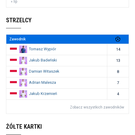
« lip
STRZELCY
Zawodnik
Tomasz Wypiór
14
Jakub Badeński
13
Damian Witaszek
8
Adrian Malesza
7
Jakub Krzemień
4
Zobacz wszystkich zawodników
ŻÓŁTE KARTKI