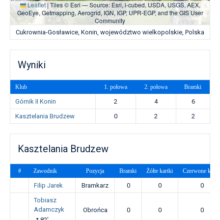
Leaflet
|
Tiles © Esri — Source: Esri, i-cubed, USDA, USGS, AEX,
GeoEye, Getmapping, Aerogrid, IGN, IGP, UPR-EGP, and the GIS User
Community
Cukrownia-Gosławice, Konin, województwo wielkopolskie, Polska
Wyniki
Klub
1. połowa
2. połowa
Bramki
Górnik II Konin
2
4
6
Kasztelania Brudzew
0
2
2
Kasztelania Brudzew
#
Zawodnik
Pozycja
Bramki
Żółte kartki
Czerwone kartk
Filip Jarek
Bramkarz
0
0
0
Tobiasz
Adamczyk
Obrońca
0
0
0
82'