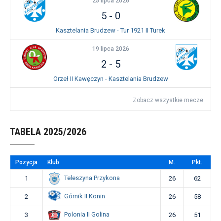
25 lipca 2026
5
-
0
Kasztelania Brudzew - Tur 1921 II Turek
19 lipca 2026
2
-
5
Orzeł II Kawęczyn - Kasztelania Brudzew
Zobacz wszystkie mecze
TABELA 2025/2026
Pozycja
Klub
M.
Pkt.
Teleszyna Przykona
1
26
62
Górnik II Konin
2
26
58
Polonia II Golina
3
26
51