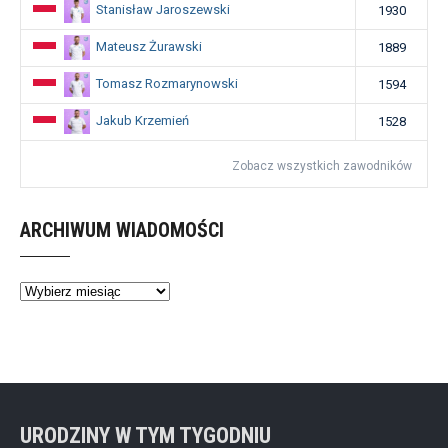
Stanisław Jaroszewski
1930
Mateusz Żurawski
1889
Tomasz Rozmarynowski
1594
Jakub Krzemień
1528
Zobacz wszystkich zawodników
ARCHIWUM WIADOMOŚCI
Archiwum
wiadomości
URODZINY W TYM TYGODNIU