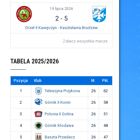
19 lipca 2026
2
-
5
Orzeł II Kawęczyn - Kasztelania Brudzew
Zobacz wszystkie mecze
TABELA 2025/2026
Pozycja
Klub
M.
Pkt.
Teleszyna Przykona
1
26
62
Górnik II Konin
2
26
58
Polonia II Golina
3
26
51
Górnik Kłodawa
4
26
48
Baszta Przedecz
5
26
47