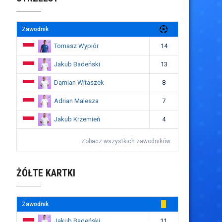
Zawodnik
Tomasz Wypiór
14
Jakub Badeński
13
Damian Witaszek
8
Adrian Malesza
7
Jakub Krzemień
4
Zobacz wszystkich zawodników
ŻÓŁTE KARTKI
Zawodnik
Jakub Badeński
11