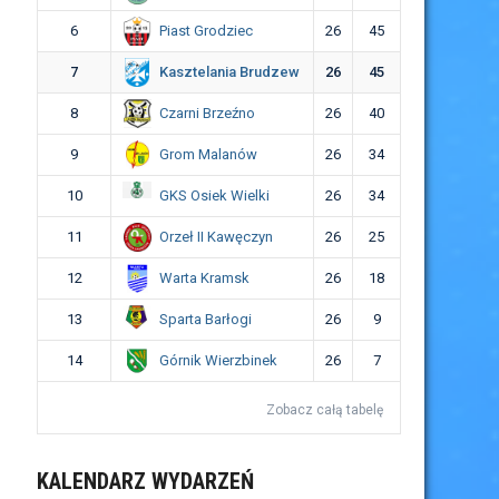
Piast Grodziec
6
26
45
Kasztelania Brudzew
7
26
45
Czarni Brzeźno
8
26
40
Grom Malanów
9
26
34
GKS Osiek Wielki
10
26
34
Orzeł II Kawęczyn
11
26
25
Warta Kramsk
12
26
18
Sparta Barłogi
13
26
9
Górnik Wierzbinek
14
26
7
Zobacz całą tabelę
KALENDARZ WYDARZEŃ