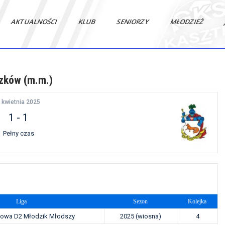
AKTUALNOŚCI
KLUB
SENIORZY
MŁODZIEŻ
iszków (m.m.)
 kwietnia 2025
1
-
1
Pełny czas
Liga
Sezon
Kolejka
ęgowa D2 Młodzik Młodszy
2025 (wiosna)
4