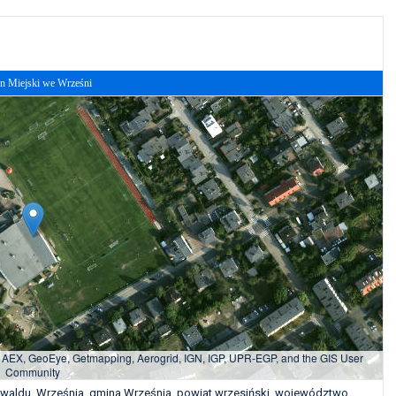
on Miejski we Wrześni
, AEX, GeoEye, Getmapping, Aerogrid, IGN, IGP, UPR-EGP, and the GIS User
Community
unwaldu, Września, gmina Września, powiat wrzesiński, województwo