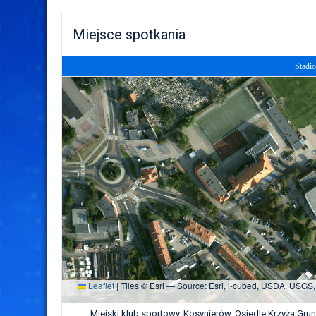
Miejsce spotkania
Stadi
Leaflet
|
Tiles © Esri — Source: Esri, i-cubed, USDA, USGS
Miejski klub sportowy, Kosynierów, Osiedle Krzyża Gr