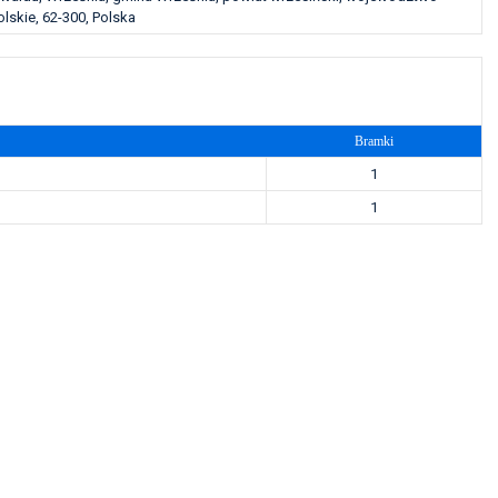
lskie, 62-300, Polska
Bramki
1
1