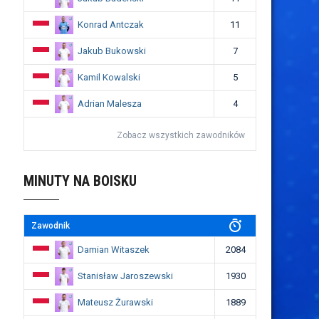
Konrad Antczak
11
Jakub Bukowski
7
Kamil Kowalski
5
Adrian Malesza
4
Zobacz wszystkich zawodników
MINUTY NA BOISKU
Zawodnik
Damian Witaszek
2084
Stanisław Jaroszewski
1930
Mateusz Żurawski
1889