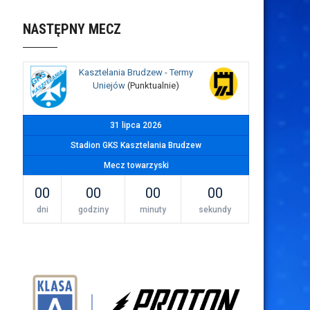
NASTĘPNY MECZ
Kasztelania Brudzew - Termy
Uniejów
(Punktualnie)
31 lipca 2026
Stadion GKS Kasztelania Brudzew
Mecz towarzyski
00
00
00
00
dni
godziny
minuty
sekundy