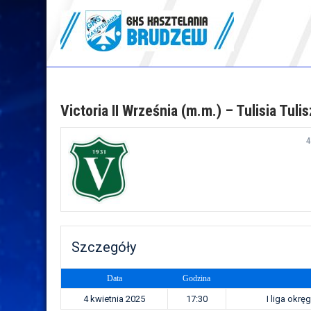
Skip
to
content
GKS Kasztelania
Brudzew
Victoria II Września (m.m.) – Tulisia Tul
4
Szczegóły
Data
Godzina
4 kwietnia 2025
17:30
I liga okr