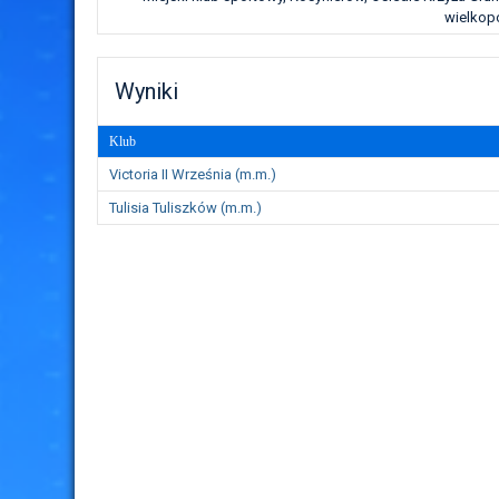
wielkopo
Wyniki
Klub
Victoria II Września (m.m.)
Tulisia Tuliszków (m.m.)