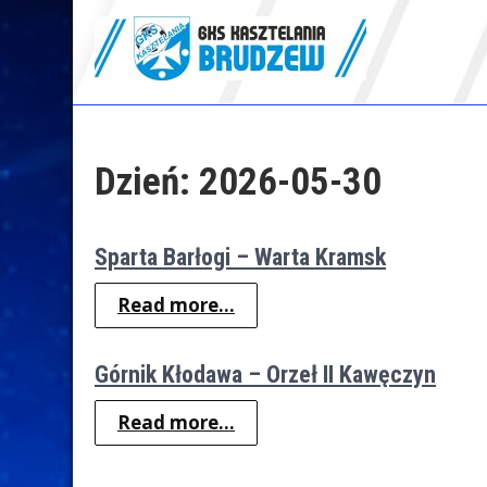
Skip
to
content
GKS Kasztelania
Brudzew
Dzień:
2026-05-30
Sparta Barłogi – Warta Kramsk
Read more...
Górnik Kłodawa – Orzeł II Kawęczyn
Read more...