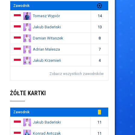
Zawodnik
Tomasz Wypiór
14
Jakub Badeński
13
Damian Witaszek
8
Adrian Malesza
7
Jakub Krzemień
4
Zobacz wszystkich zawodników
ŻÓŁTE KARTKI
Zawodnik
Jakub Badeński
11
Konrad Antczak
11