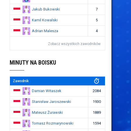
Jakub Bukowski
7
Kamil Kowalski
5
Adrian Malesza
4
Zobacz wszystkich zawodników
MINUTY NA BOISKU
Zawodnik
Damian Witaszek
2084
Stanisław Jaroszewski
1930
Mateusz Żurawski
1889
Tomasz Rozmarynowski
1594