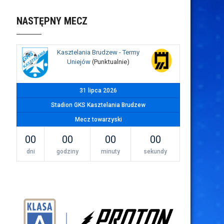
NASTĘPNY MECZ
Kasztelania Brudzew - Termy
Uniejów
(Punktualnie)
31 lipca 2026
Stadion GKS Kasztelania Brudzew
Mecz towarzyski
00
00
00
00
dni
godziny
minuty
sekundy