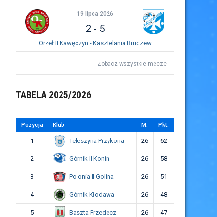
19 lipca 2026
2
-
5
Orzeł II Kawęczyn - Kasztelania Brudzew
Zobacz wszystkie mecze
TABELA 2025/2026
Pozycja
Klub
M.
Pkt.
Teleszyna Przykona
1
26
62
Górnik II Konin
2
26
58
Polonia II Golina
3
26
51
Górnik Kłodawa
4
26
48
Baszta Przedecz
5
26
47