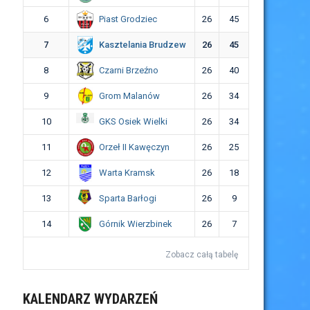
Piast Grodziec
6
26
45
Kasztelania Brudzew
7
26
45
Czarni Brzeźno
8
26
40
Grom Malanów
9
26
34
GKS Osiek Wielki
10
26
34
Orzeł II Kawęczyn
11
26
25
Warta Kramsk
12
26
18
Sparta Barłogi
13
26
9
Górnik Wierzbinek
14
26
7
Zobacz całą tabelę
KALENDARZ WYDARZEŃ