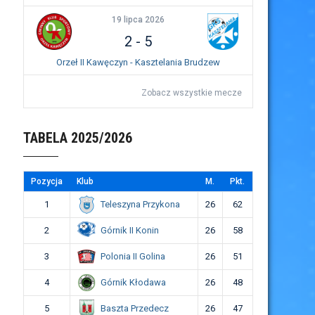
19 lipca 2026
2
-
5
Orzeł II Kawęczyn - Kasztelania Brudzew
Zobacz wszystkie mecze
TABELA 2025/2026
Pozycja
Klub
M.
Pkt.
Teleszyna Przykona
1
26
62
Górnik II Konin
2
26
58
Polonia II Golina
3
26
51
Górnik Kłodawa
4
26
48
Baszta Przedecz
5
26
47