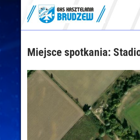
Skip
to
content
GKS Kasztelania
Brudzew
Miejsce spotkania:
Stadi