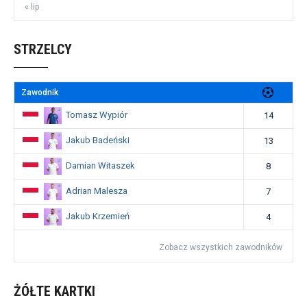
« lip
STRZELCY
Zawodnik
Tomasz Wypiór
14
Jakub Badeński
13
Damian Witaszek
8
Adrian Malesza
7
Jakub Krzemień
4
Zobacz wszystkich zawodników
ŻÓŁTE KARTKI