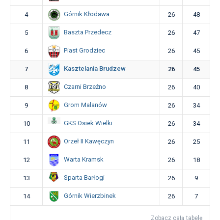
Górnik Kłodawa
4
26
48
Baszta Przedecz
5
26
47
Piast Grodziec
6
26
45
Kasztelania Brudzew
7
26
45
Czarni Brzeźno
8
26
40
Grom Malanów
9
26
34
GKS Osiek Wielki
10
26
34
Orzeł II Kawęczyn
11
26
25
Warta Kramsk
12
26
18
Sparta Barłogi
13
26
9
Górnik Wierzbinek
14
26
7
Zobacz całą tabelę