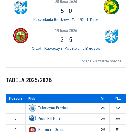
25 lipca 2026
5
-
0
Kasztelania Brudzew - Tur 1921 II Turek
19 lipca 2026
2
-
5
Orzeł II Kawęczyn - Kasztelania Brudzew
Zobacz wszystkie mecze
TABELA 2025/2026
Pozycja
Klub
M.
Pkt.
Teleszyna Przykona
1
26
62
Górnik II Konin
2
26
58
Polonia II Golina
3
26
51