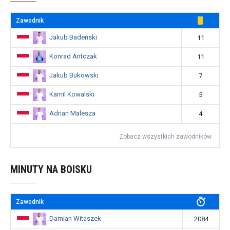
Zawodnik
Jakub Badeński
11
Konrad Antczak
11
Jakub Bukowski
7
Kamil Kowalski
5
Adrian Malesza
4
Zobacz wszystkich zawodników
MINUTY NA BOISKU
Zawodnik
Damian Witaszek
2084