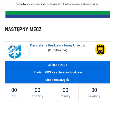
NASTĘPNY MECZ
Kasztelania Brudzew - Termy Uniejów
(Punktualnie)
31 lipca 2026
Stadion GKS Kasztelania Brudzew
Mecz towarzyski
00
00
00
00
dni
godziny
minuty
sekundy