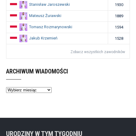
Stanisław Jaroszewski
1930
Mateusz Żurawski
1889
Tomasz Rozmarynowski
1594
Jakub Krzemień
1528
Zobacz wszystkich zawodników
ARCHIWUM WIADOMOŚCI
Archiwum
wiadomości
URODZINY W TYM TYGODNIU