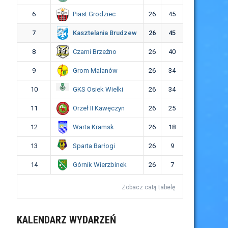
Piast Grodziec
6
26
45
Kasztelania Brudzew
7
26
45
Czarni Brzeźno
8
26
40
Grom Malanów
9
26
34
GKS Osiek Wielki
10
26
34
Orzeł II Kawęczyn
11
26
25
Warta Kramsk
12
26
18
Sparta Barłogi
13
26
9
Górnik Wierzbinek
14
26
7
Zobacz całą tabelę
KALENDARZ WYDARZEŃ