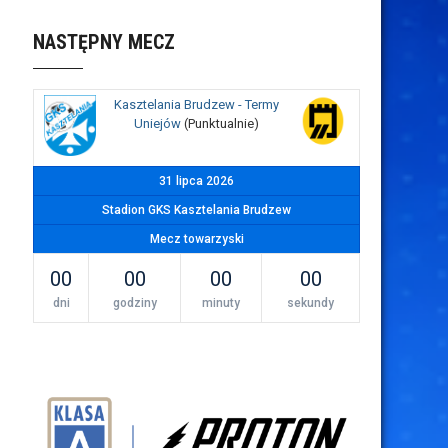
NASTĘPNY MECZ
Kasztelania Brudzew - Termy
Uniejów
(Punktualnie)
31 lipca 2026
Stadion GKS Kasztelania Brudzew
Mecz towarzyski
00
00
00
00
dni
godziny
minuty
sekundy