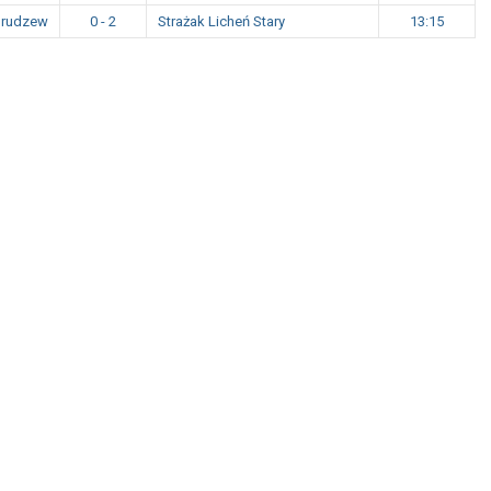
Brudzew
0 - 2
Strażak Licheń Stary
13:15