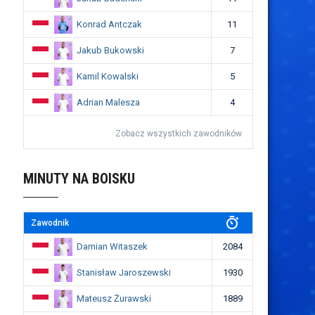
Konrad Antczak
11
Jakub Bukowski
7
Kamil Kowalski
5
Adrian Malesza
4
Zobacz wszystkich zawodników
MINUTY NA BOISKU
Zawodnik
Damian Witaszek
2084
Stanisław Jaroszewski
1930
Mateusz Żurawski
1889