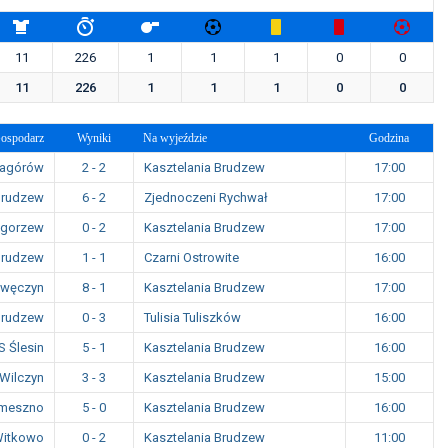
11
226
1
1
1
0
0
11
226
1
1
1
0
0
ospodarz
Wyniki
Na wyjeździe
Godzina
Zagórów
2 - 2
Kasztelania Brudzew
17:00
Brudzew
6 - 2
Zjednoczeni Rychwał
17:00
egorzew
0 - 2
Kasztelania Brudzew
17:00
Brudzew
1 - 1
Czarni Ostrowite
16:00
awęczyn
8 - 1
Kasztelania Brudzew
17:00
Brudzew
0 - 3
Tulisia Tuliszków
16:00
 Ślesin
5 - 1
Kasztelania Brudzew
16:00
 Wilczyn
3 - 3
Kasztelania Brudzew
15:00
emeszno
5 - 0
Kasztelania Brudzew
16:00
Witkowo
0 - 2
Kasztelania Brudzew
11:00