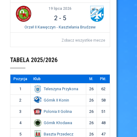
19 lipca 2026
2
-
5
Orzeł II Kawęczyn - Kasztelania Brudzew
Zobacz wszystkie mecze
TABELA 2025/2026
Pozycja
Klub
M.
Pkt.
Teleszyna Przykona
1
26
62
Górnik II Konin
2
26
58
Polonia II Golina
3
26
51
Górnik Kłodawa
4
26
48
Baszta Przedecz
5
26
47