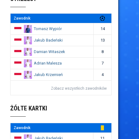
Zawodnik
Tomasz Wypiór
14
Jakub Badeński
13
Damian Witaszek
8
Adrian Malesza
7
Jakub Krzemień
4
Zobacz wszystkich zawodników
ŻÓŁTE KARTKI
Zawodnik
Jakub Badeński
11