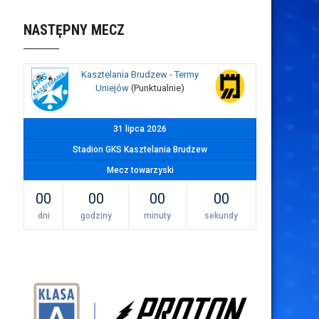
NASTĘPNY MECZ
Kasztelania Brudzew - Termy
Uniejów
(Punktualnie)
31 lipca 2026
Stadion GKS Kasztelania Brudzew
Mecz towarzyski
00
00
00
00
dni
godziny
minuty
sekundy