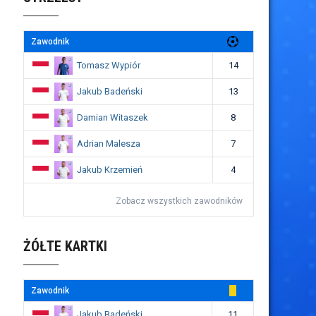
Zawodnik
Tomasz Wypiór
14
Jakub Badeński
13
Damian Witaszek
8
Adrian Malesza
7
Jakub Krzemień
4
Zobacz wszystkich zawodników
ŻÓŁTE KARTKI
Zawodnik
Jakub Badeński
11