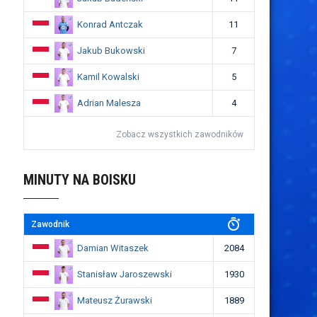
Konrad Antczak
11
Jakub Bukowski
7
Kamil Kowalski
5
Adrian Malesza
4
Zobacz wszystkich zawodników
MINUTY NA BOISKU
Zawodnik
Damian Witaszek
2084
Stanisław Jaroszewski
1930
Mateusz Żurawski
1889