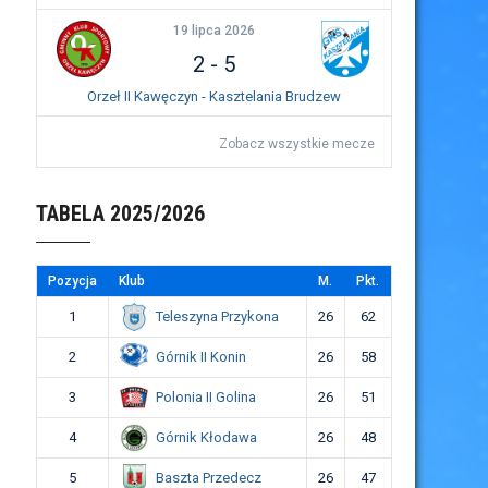
19 lipca 2026
2
-
5
Orzeł II Kawęczyn - Kasztelania Brudzew
Zobacz wszystkie mecze
TABELA 2025/2026
Pozycja
Klub
M.
Pkt.
Teleszyna Przykona
1
26
62
Górnik II Konin
2
26
58
Polonia II Golina
3
26
51
Górnik Kłodawa
4
26
48
Baszta Przedecz
5
26
47