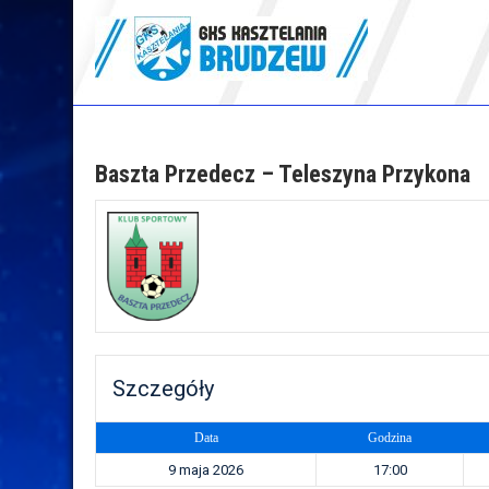
Skip
to
content
GKS Kasztelania
Brudzew
Baszta Przedecz – Teleszyna Przykona
Szczegóły
Data
Godzina
9 maja 2026
17:00