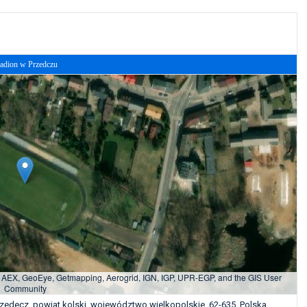
adion w Przedczu
, AEX, GeoEye, Getmapping, Aerogrid, IGN, IGP, UPR-EGP, and the GIS User
Community
Przedecz, powiat kolski, województwo wielkopolskie, 62-635, Polska