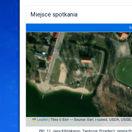
Miejsce spotkania
St
Leaflet
|
Tiles © Esri — Source: Esri, i-cubed, USDA, USGS
PKL 11, Jana Kilińskiego, Zapłocie, Przedecz, gmina 