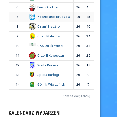
Piast Grodziec
6
26
45
Kasztelania Brudzew
7
26
45
Czarni Brzeźno
8
26
40
Grom Malanów
9
26
34
GKS Osiek Wielki
10
26
34
Orzeł II Kawęczyn
11
26
25
Warta Kramsk
12
26
18
Sparta Barłogi
13
26
9
Górnik Wierzbinek
14
26
7
Zobacz całą tabelę
KALENDARZ WYDARZEŃ