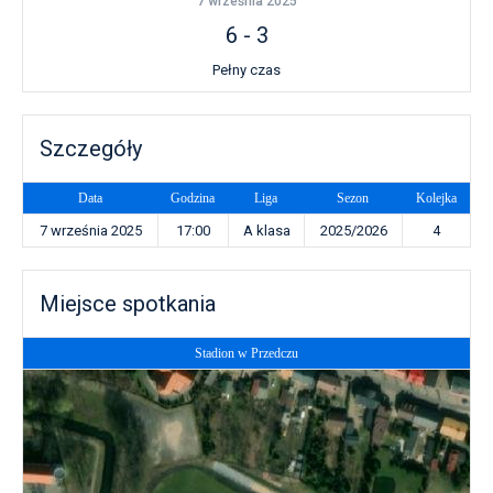
7 września 2025
6
-
3
Pełny czas
Szczegóły
Data
Godzina
Liga
Sezon
Kolejka
7 września 2025
17:00
A klasa
2025/2026
4
Miejsce spotkania
Stadion w Przedczu