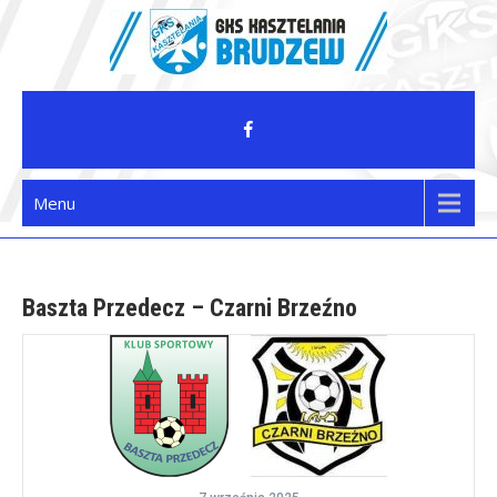
Skip
to
content
GKS Kasztelania Brudzew
Menu
Baszta Przedecz – Czarni Brzeźno