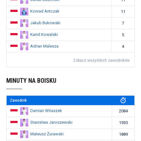
Konrad Antczak
11
Jakub Bukowski
7
Kamil Kowalski
5
Adrian Malesza
4
Zobacz wszystkich zawodników
MINUTY NA BOISKU
Zawodnik
Damian Witaszek
2084
Stanisław Jaroszewski
1930
Mateusz Żurawski
1889