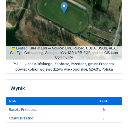
Leaflet
|
Tiles © Esri — Source: Esri, i-cubed, USDA, USGS, AEX,
GeoEye, Getmapping, Aerogrid, IGN, IGP, UPR-EGP, and the GIS User
Community
PKL 11, Jana Kilińskiego, Zapłocie, Przedecz, gmina Przedecz,
powiat kolski, województwo wielkopolskie, 62-635, Polska
Wyniki
Klub
Bramki
Baszta Przedecz
6
Czarni Brzeźno
3