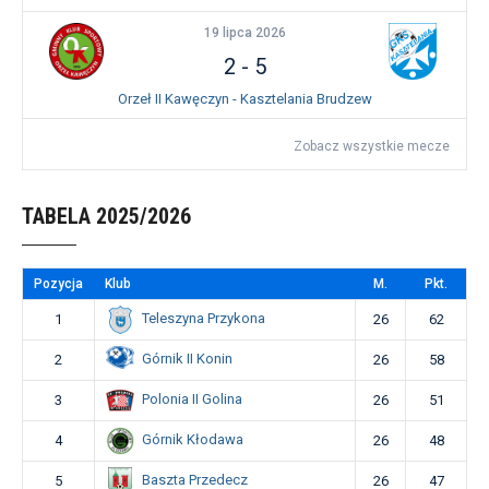
19 lipca 2026
2
-
5
Orzeł II Kawęczyn - Kasztelania Brudzew
Zobacz wszystkie mecze
TABELA 2025/2026
Pozycja
Klub
M.
Pkt.
Teleszyna Przykona
1
26
62
Górnik II Konin
2
26
58
Polonia II Golina
3
26
51
Górnik Kłodawa
4
26
48
Baszta Przedecz
5
26
47