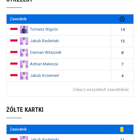
Zawodnik
Tomasz Wypiór
14
Jakub Badeński
13
Damian Witaszek
8
Adrian Malesza
7
Jakub Krzemień
4
Zobacz wszystkich zawodników
ŻÓŁTE KARTKI
Zawodnik
Jakub Badeński
11