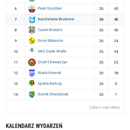
Piast Grodziec
6
26
45
Kasztelania Brudzew
7
26
45
Czarni Brzeźno
8
26
40
Grom Malanów
9
26
34
GKS Osiek Wielki
10
26
34
Orzeł II Kawęczyn
11
26
25
Warta Kramsk
12
26
18
Sparta Barłogi
13
26
9
Górnik Wierzbinek
14
26
7
Zobacz całą tabelę
KALENDARZ WYDARZEŃ