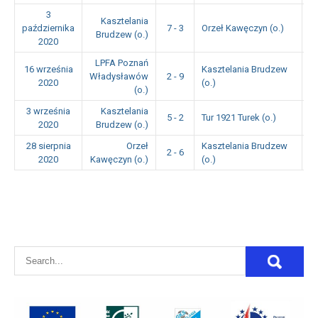
3
Kasztelania
października
7 - 3
Orzeł Kawęczyn (o.)
1
Brudzew (o.)
2020
LPFA Poznań
16 września
Kasztelania Brudzew
Władysławów
2 - 9
1
2020
(o.)
(o.)
3 września
Kasztelania
5 - 2
Tur 1921 Turek (o.)
1
2020
Brudzew (o.)
28 sierpnia
Orzeł
Kasztelania Brudzew
2 - 6
1
2020
Kawęczyn (o.)
(o.)