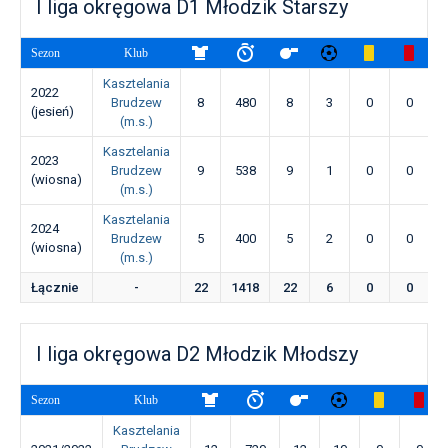
I liga okręgowa D1 Młodzik Starszy
Sezon
Klub
Kasztelania
2022
Brudzew
8
480
8
3
0
0
(jesień)
(m.s.)
Kasztelania
2023
Brudzew
9
538
9
1
0
0
(wiosna)
(m.s.)
Kasztelania
2024
Brudzew
5
400
5
2
0
0
(wiosna)
(m.s.)
Łącznie
-
22
1418
22
6
0
0
I liga okręgowa D2 Młodzik Młodszy
Sezon
Klub
Kasztelania