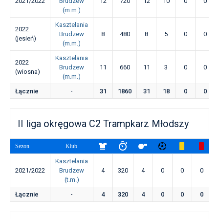
2021/2022
Brudzew
12
720
12
10
0
0
(m.m.)
Kasztelania
2022
Brudzew
8
480
8
5
0
0
(jesień)
(m.m.)
Kasztelania
2022
Brudzew
11
660
11
3
0
0
(wiosna)
(m.m.)
Łącznie
-
31
1860
31
18
0
0
II liga okręgowa C2 Trampkarz Młodszy
Sezon
Klub
Kasztelania
2021/2022
Brudzew
4
320
4
0
0
0
(t.m.)
Łącznie
-
4
320
4
0
0
0