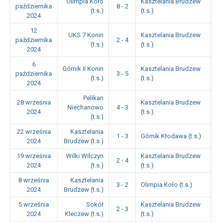
Olimpia Koło
Kasztelania Brudzew
października
8 - 2
1
(t.s.)
(t.s.)
2024
12
UKS 7 Konin
Kasztelania Brudzew
października
2 - 4
1
(t.s.)
(t.s.)
2024
6
Górnik II Konin
Kasztelania Brudzew
października
3 - 5
1
(t.s.)
(t.s.)
2024
Pelikan
28 września
Kasztelania Brudzew
Niechanowo
4 - 3
1
2024
(t.s.)
(t.s.)
22 września
Kasztelania
1 - 3
Górnik Kłodawa (t.s.)
1
2024
Brudzew (t.s.)
19 września
Wilki Wilczyn
Kasztelania Brudzew
2 - 4
1
2024
(t.s.)
(t.s.)
8 września
Kasztelania
3 - 2
Olimpia Koło (t.s.)
1
2024
Brudzew (t.s.)
5 września
Sokół
Kasztelania Brudzew
2 - 3
1
2024
Kleczew (t.s.)
(t.s.)