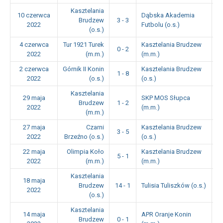
Kasztelania
10 czerwca
Dąbska Akademia
Brudzew
3 - 3
1
2022
Futbolu (o.s.)
(o.s.)
4 czerwca
Tur 1921 Turek
Kasztelania Brudzew
0 - 2
1
2022
(m.m.)
(m.m.)
2 czerwca
Górnik II Konin
Kasztelania Brudzew
1 - 8
1
2022
(o.s.)
(o.s.)
Kasztelania
29 maja
SKP MOS Słupca
Brudzew
1 - 2
1
2022
(m.m.)
(m.m.)
27 maja
Czarni
Kasztelania Brudzew
3 - 5
1
2022
Brzeźno (o.s.)
(o.s.)
22 maja
Olimpia Koło
Kasztelania Brudzew
5 - 1
1
2022
(m.m.)
(m.m.)
Kasztelania
18 maja
Brudzew
14 - 1
Tulisia Tuliszków (o.s.)
1
2022
(o.s.)
Kasztelania
14 maja
APR Oranje Konin
Brudzew
0 - 1
1