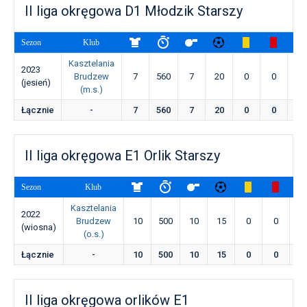
II liga okręgowa D1 Młodzik Starszy
Sezon
Klub
Kasztelania
2023
Brudzew
7
560
7
20
0
0
0
(jesień)
(m.s.)
Łącznie
-
7
560
7
20
0
0
0
II liga okręgowa E1 Orlik Starszy
Sezon
Klub
Kasztelania
2022
Brudzew
10
500
10
15
0
0
0
(wiosna)
(o.s.)
Łącznie
-
10
500
10
15
0
0
0
II liga okręgowa orlików E1