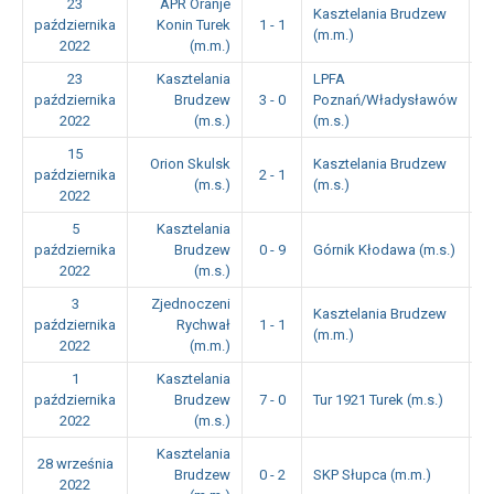
23
APR Oranje
Kasztelania Brudzew
października
Konin Turek
1 - 1
1
(m.m.)
2022
(m.m.)
23
Kasztelania
LPFA
października
Brudzew
3 - 0
Poznań/Władysławów
1
2022
(m.s.)
(m.s.)
15
Orion Skulsk
Kasztelania Brudzew
października
2 - 1
1
(m.s.)
(m.s.)
2022
5
Kasztelania
października
Brudzew
0 - 9
Górnik Kłodawa (m.s.)
1
2022
(m.s.)
3
Zjednoczeni
Kasztelania Brudzew
października
Rychwał
1 - 1
1
(m.m.)
2022
(m.m.)
1
Kasztelania
października
Brudzew
7 - 0
Tur 1921 Turek (m.s.)
1
2022
(m.s.)
Kasztelania
28 września
Brudzew
0 - 2
SKP Słupca (m.m.)
1
2022