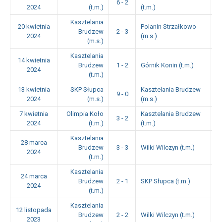
6 - 2
1
2024
(t.m.)
(t.m.)
Kasztelania
20 kwietnia
Polanin Strzałkowo
Brudzew
2 - 3
1
2024
(m.s.)
(m.s.)
Kasztelania
14 kwietnia
Brudzew
1 - 2
Górnik Konin (t.m.)
1
2024
(t.m.)
13 kwietnia
SKP Słupca
Kasztelania Brudzew
9 - 0
1
2024
(m.s.)
(m.s.)
7 kwietnia
Olimpia Koło
Kasztelania Brudzew
3 - 2
1
2024
(t.m.)
(t.m.)
Kasztelania
28 marca
Brudzew
3 - 3
Wilki Wilczyn (t.m.)
1
2024
(t.m.)
Kasztelania
24 marca
Brudzew
2 - 1
SKP Słupca (t.m.)
1
2024
(t.m.)
Kasztelania
12 listopada
Brudzew
2 - 2
Wilki Wilczyn (t.m.)
0
2023