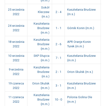
(m.m.)
Sokół
25 września
Kasztelania Brudzew
Kleczew
2 - 4
1
2022
(m.s.)
(m.s.)
Kasztelania
24 września
Brudzew
1 - 1
Górnik Konin (m.m.)
1
2022
(m.m.)
Kasztelania
18 września
APR Oranje Konin
Brudzew
2 - 6
1
2022
Turek (m.m.)
(m.m.)
10 września
SKP Słupca
Kasztelania Brudzew
7 - 1
1
2022
(m.m.)
(m.m.)
Kasztelania
9 września
Brudzew
2 - 1
Orion Skulsk (m.s.)
1
2022
(m.s.)
19 czerwca
Orion Skulsk
Kasztelania Brudzew
3 - 1
1
2022
(m.m.)
(m.m.)
Kasztelania
11 czerwca
Polonia Golina Ole
Brudzew
10 - 0
1
2022
(m.m.)
(m.m.)