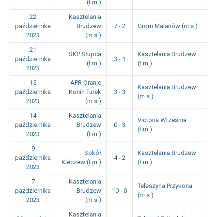
(t.m.)
22
Kasztelania
października
Brudzew
7 - 2
Grom Malanów (m.s.)
1
2023
(m.s.)
21
SKP Słupca
Kasztelania Brudzew
października
3 - 1
1
(t.m.)
(t.m.)
2023
15
APR Oranje
Kasztelania Brudzew
października
Konin Turek
3 - 3
1
(m.s.)
2023
(m.s.)
14
Kasztelania
Victoria Września
października
Brudzew
0 - 3
1
(t.m.)
2023
(t.m.)
9
Sokół
Kasztelania Brudzew
października
4 - 2
1
Kleczew (t.m.)
(t.m.)
2023
7
Kasztelania
Teleszyna Przykona
października
Brudzew
10 - 0
1
(m.s.)
2023
(m.s.)
Kasztelania