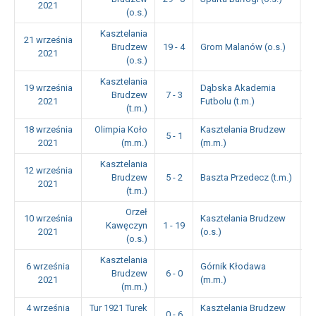
2021
(o.s.)
Kasztelania
21 września
Brudzew
19 - 4
Grom Malanów (o.s.)
1
2021
(o.s.)
Kasztelania
19 września
Dąbska Akademia
Brudzew
7 - 3
1
2021
Futbolu (t.m.)
(t.m.)
18 września
Olimpia Koło
Kasztelania Brudzew
5 - 1
1
2021
(m.m.)
(m.m.)
Kasztelania
12 września
Brudzew
5 - 2
Baszta Przedecz (t.m.)
1
2021
(t.m.)
Orzeł
10 września
Kasztelania Brudzew
Kawęczyn
1 - 19
1
2021
(o.s.)
(o.s.)
Kasztelania
6 września
Górnik Kłodawa
Brudzew
6 - 0
1
2021
(m.m.)
(m.m.)
4 września
Tur 1921 Turek
Kasztelania Brudzew
0 - 6
1