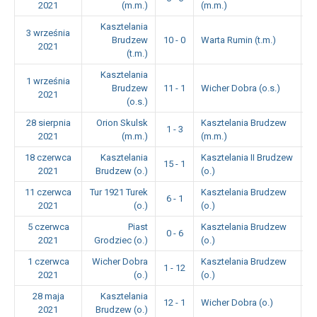
2021
(m.m.)
(m.m.)
Kasztelania
3 września
Brudzew
10 - 0
Warta Rumin (t.m.)
1
2021
(t.m.)
Kasztelania
1 września
Brudzew
11 - 1
Wicher Dobra (o.s.)
1
2021
(o.s.)
28 sierpnia
Orion Skulsk
Kasztelania Brudzew
1 - 3
1
2021
(m.m.)
(m.m.)
18 czerwca
Kasztelania
Kasztelania II Brudzew
15 - 1
1
2021
Brudzew (o.)
(o.)
11 czerwca
Tur 1921 Turek
Kasztelania Brudzew
6 - 1
1
2021
(o.)
(o.)
5 czerwca
Piast
Kasztelania Brudzew
0 - 6
1
2021
Grodziec (o.)
(o.)
1 czerwca
Wicher Dobra
Kasztelania Brudzew
1 - 12
1
2021
(o.)
(o.)
28 maja
Kasztelania
12 - 1
Wicher Dobra (o.)
1
2021
Brudzew (o.)