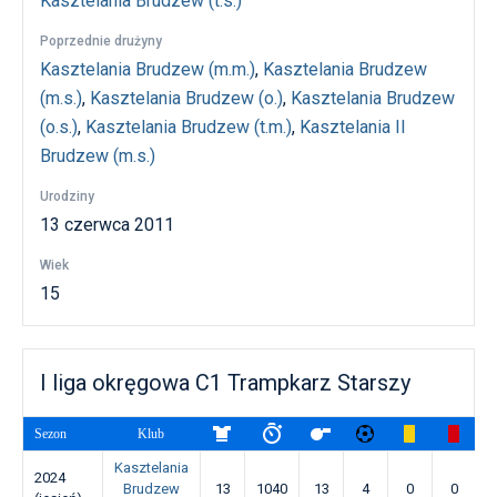
Kasztelania Brudzew (t.s.)
Poprzednie drużyny
Kasztelania Brudzew (m.m.)
,
Kasztelania Brudzew
(m.s.)
,
Kasztelania Brudzew (o.)
,
Kasztelania Brudzew
(o.s.)
,
Kasztelania Brudzew (t.m.)
,
Kasztelania II
Brudzew (m.s.)
Urodziny
13 czerwca 2011
Wiek
15
I liga okręgowa C1 Trampkarz Starszy
Sezon
Klub
Kasztelania
2024
Brudzew
13
1040
13
4
0
0