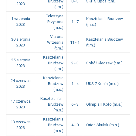
Brudzew
0 - 3
SKP Słupca (t.m.)
1
2023
(t.m.)
Teleszyna
1 września
Kasztelania Brudzew
Przykona
1 - 7
1
2023
(m.s.)
(m.s.)
Victoria
30 sierpnia
Kasztelania Brudzew
Września
11 - 1
1
2023
(t.m.)
(t.m.)
Kasztelania
25 sierpnia
Brudzew
2 - 3
Sokół Kleczew (t.m.)
1
2023
(t.m.)
Kasztelania
24 czerwca
Brudzew
1 - 4
UKS 7 Konin (m.s.)
0
2023
(m.s.)
Kasztelania II
17 czerwca
Brudzew
6 - 3
Olimpia II Koło (m.s.)
1
2023
(m.s.)
Kasztelania
13 czerwca
Brudzew
4 - 0
Orion Skulsk (m.s.)
1
2023
(m.s.)