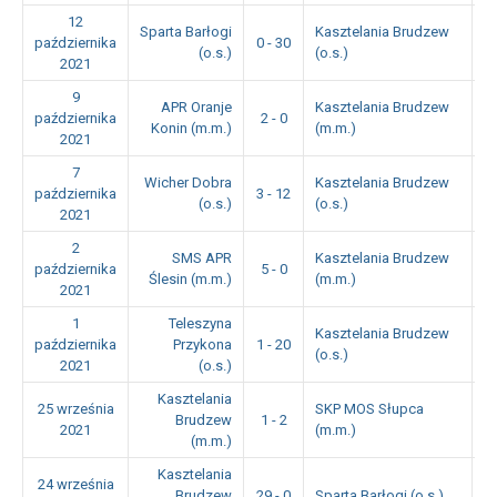
12
Sparta Barłogi
Kasztelania Brudzew
października
0 - 30
1
(o.s.)
(o.s.)
2021
9
APR Oranje
Kasztelania Brudzew
października
2 - 0
1
Konin (m.m.)
(m.m.)
2021
7
Wicher Dobra
Kasztelania Brudzew
października
3 - 12
1
(o.s.)
(o.s.)
2021
2
SMS APR
Kasztelania Brudzew
października
5 - 0
1
Ślesin (m.m.)
(m.m.)
2021
1
Teleszyna
Kasztelania Brudzew
października
Przykona
1 - 20
1
(o.s.)
2021
(o.s.)
Kasztelania
25 września
SKP MOS Słupca
Brudzew
1 - 2
1
2021
(m.m.)
(m.m.)
Kasztelania
24 września
Brudzew
29 - 0
Sparta Barłogi (o.s.)
1