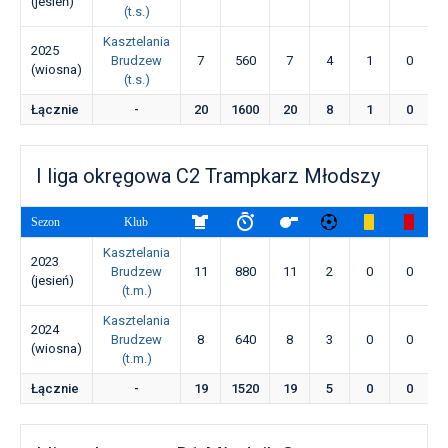
(jesień)
(t.s.)
Kasztelania
2025
Brudzew
7
560
7
4
1
0
(wiosna)
(t.s.)
Łącznie
-
20
1600
20
8
1
0
I liga okręgowa C2 Trampkarz Młodszy
Sezon
Klub
Kasztelania
2023
Brudzew
11
880
11
2
0
0
(jesień)
(t.m.)
Kasztelania
2024
Brudzew
8
640
8
3
0
0
(wiosna)
(t.m.)
Łącznie
-
19
1520
19
5
0
0