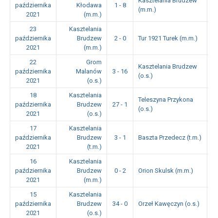
Kasztelania Brudzew
października
Kłodawa
1 - 8
1
(m.m.)
2021
(m.m.)
23
Kasztelania
października
Brudzew
2 - 0
Tur 1921 Turek (m.m.)
1
2021
(m.m.)
22
Grom
Kasztelania Brudzew
października
Malanów
3 - 16
1
(o.s.)
2021
(o.s.)
18
Kasztelania
Teleszyna Przykona
października
Brudzew
27 - 1
1
(o.s.)
2021
(o.s.)
17
Kasztelania
października
Brudzew
3 - 1
Baszta Przedecz (t.m.)
1
2021
(t.m.)
16
Kasztelania
października
Brudzew
0 - 2
Orion Skulsk (m.m.)
1
2021
(m.m.)
15
Kasztelania
października
Brudzew
34 - 0
Orzeł Kawęczyn (o.s.)
1
2021
(o.s.)