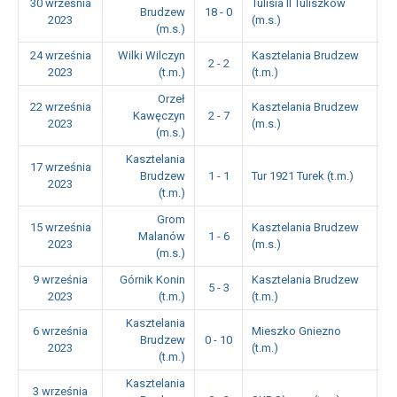
30 września
Tulisia II Tuliszków
Brudzew
18 - 0
1
2023
(m.s.)
(m.s.)
24 września
Wilki Wilczyn
Kasztelania Brudzew
2 - 2
1
2023
(t.m.)
(t.m.)
Orzeł
22 września
Kasztelania Brudzew
Kawęczyn
2 - 7
1
2023
(m.s.)
(m.s.)
Kasztelania
17 września
Brudzew
1 - 1
Tur 1921 Turek (t.m.)
1
2023
(t.m.)
Grom
15 września
Kasztelania Brudzew
Malanów
1 - 6
1
2023
(m.s.)
(m.s.)
9 września
Górnik Konin
Kasztelania Brudzew
5 - 3
1
2023
(t.m.)
(t.m.)
Kasztelania
6 września
Mieszko Gniezno
Brudzew
0 - 10
1
2023
(t.m.)
(t.m.)
Kasztelania
3 września