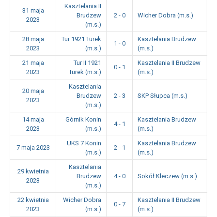
Kasztelania II
31 maja
Brudzew
2 - 0
Wicher Dobra (m.s.)
1
2023
(m.s.)
28 maja
Tur 1921 Turek
Kasztelania Brudzew
1 - 0
1
2023
(m.s.)
(m.s.)
21 maja
Tur II 1921
Kasztelania II Brudzew
0 - 1
1
2023
Turek (m.s.)
(m.s.)
Kasztelania
20 maja
Brudzew
2 - 3
SKP Słupca (m.s.)
1
2023
(m.s.)
14 maja
Górnik Konin
Kasztelania Brudzew
4 - 1
1
2023
(m.s.)
(m.s.)
UKS 7 Konin
Kasztelania Brudzew
7 maja 2023
2 - 1
1
(m.s.)
(m.s.)
Kasztelania
29 kwietnia
Brudzew
4 - 0
Sokół Kleczew (m.s.)
0
2023
(m.s.)
22 kwietnia
Wicher Dobra
Kasztelania II Brudzew
0 - 7
1
2023
(m.s.)
(m.s.)