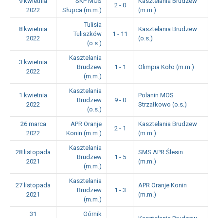
9 kwietnia
SKP MOS
Kasztelania Brudzew
2 - 0
1
2022
Słupca (m.m.)
(m.m.)
Tulisia
8 kwietnia
Kasztelania Brudzew
Tuliszków
1 - 11
1
2022
(o.s.)
(o.s.)
Kasztelania
3 kwietnia
Brudzew
1 - 1
Olimpia Koło (m.m.)
1
2022
(m.m.)
Kasztelania
1 kwietnia
Polanin MOS
Brudzew
9 - 0
1
2022
Strzałkowo (o.s.)
(o.s.)
26 marca
APR Oranje
Kasztelania Brudzew
2 - 1
1
2022
Konin (m.m.)
(m.m.)
Kasztelania
28 listopada
SMS APR Ślesin
Brudzew
1 - 5
1
2021
(m.m.)
(m.m.)
Kasztelania
27 listopada
APR Oranje Konin
Brudzew
1 - 3
1
2021
(m.m.)
(m.m.)
31
Górnik