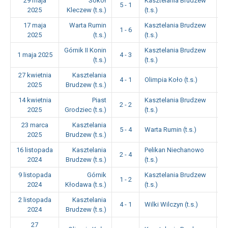
29 maja
Sokół
Kasztelania Brudzew
5 - 1
1
2025
Kleczew (t.s.)
(t.s.)
17 maja
Warta Rumin
Kasztelania Brudzew
1 - 6
1
2025
(t.s.)
(t.s.)
Górnik II Konin
Kasztelania Brudzew
1 maja 2025
4 - 3
1
(t.s.)
(t.s.)
27 kwietnia
Kasztelania
4 - 1
Olimpia Koło (t.s.)
1
2025
Brudzew (t.s.)
14 kwietnia
Piast
Kasztelania Brudzew
2 - 2
1
2025
Grodziec (t.s.)
(t.s.)
23 marca
Kasztelania
5 - 4
Warta Rumin (t.s.)
1
2025
Brudzew (t.s.)
16 listopada
Kasztelania
Pelikan Niechanowo
2 - 4
1
2024
Brudzew (t.s.)
(t.s.)
9 listopada
Górnik
Kasztelania Brudzew
1 - 2
1
2024
Kłodawa (t.s.)
(t.s.)
2 listopada
Kasztelania
4 - 1
Wilki Wilczyn (t.s.)
1
2024
Brudzew (t.s.)
27