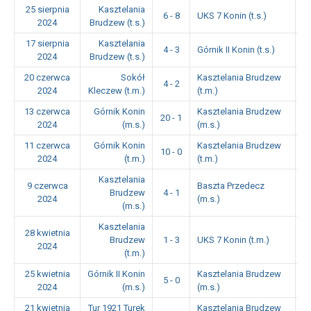
25 sierpnia
Kasztelania
6 - 8
UKS 7 Konin (t.s.)
1
2024
Brudzew (t.s.)
17 sierpnia
Kasztelania
4 - 3
Górnik II Konin (t.s.)
1
2024
Brudzew (t.s.)
20 czerwca
Sokół
Kasztelania Brudzew
4 - 2
1
2024
Kleczew (t.m.)
(t.m.)
13 czerwca
Górnik Konin
Kasztelania Brudzew
20 - 1
1
2024
(m.s.)
(m.s.)
11 czerwca
Górnik Konin
Kasztelania Brudzew
10 - 0
1
2024
(t.m.)
(t.m.)
Kasztelania
9 czerwca
Baszta Przedecz
Brudzew
4 - 1
1
2024
(m.s.)
(m.s.)
Kasztelania
28 kwietnia
Brudzew
1 - 3
UKS 7 Konin (t.m.)
1
2024
(t.m.)
25 kwietnia
Górnik II Konin
Kasztelania Brudzew
5 - 0
1
2024
(m.s.)
(m.s.)
21 kwietnia
Tur 1921 Turek
Kasztelania Brudzew