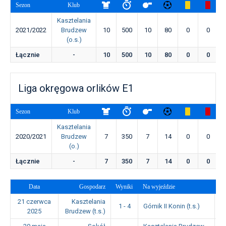
Sezon
Klub
Kasztelania
2021/2022
Brudzew
10
500
10
80
0
0
(o.s.)
Łącznie
-
10
500
10
80
0
0
Liga okręgowa orlików E1
Sezon
Klub
Kasztelania
2020/2021
Brudzew
7
350
7
14
0
0
(o.)
Łącznie
-
7
350
7
14
0
0
Data
Gospodarz
Wyniki
Na wyjeździe
Go
21 czerwca
Kasztelania
1 - 4
Górnik II Konin (t.s.)
1
2025
Brudzew (t.s.)