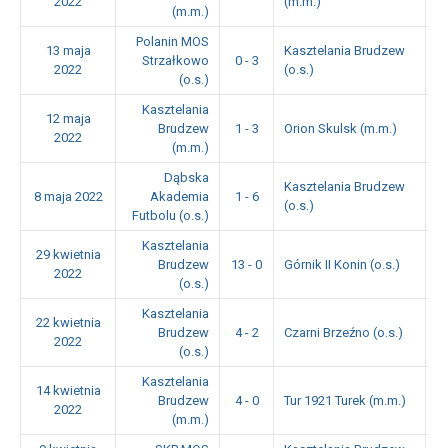
2022
(m.m.)
(m.m.)
Polanin MOS
13 maja
Kasztelania Brudzew
Strzałkowo
0 - 3
1
2022
(o.s.)
(o.s.)
Kasztelania
12 maja
Brudzew
1 - 3
Orion Skulsk (m.m.)
1
2022
(m.m.)
Dąbska
Kasztelania Brudzew
8 maja 2022
Akademia
1 - 6
1
(o.s.)
Futbolu (o.s.)
Kasztelania
29 kwietnia
Brudzew
13 - 0
Górnik II Konin (o.s.)
1
2022
(o.s.)
Kasztelania
22 kwietnia
Brudzew
4 - 2
Czarni Brzeźno (o.s.)
1
2022
(o.s.)
Kasztelania
14 kwietnia
Brudzew
4 - 0
Tur 1921 Turek (m.m.)
1
2022
(m.m.)