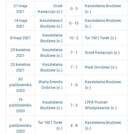
21 maja
Orzeł
Kasztelania Brudzew
0 - 5
1
2021
Kawęczyn (o.)
(o.)
14 maja
Kasztelania II
Kasztelania Brudzew
0 - 15
1
2021
Brudzew (o.)
(o.)
Kasztelania
8 maja 2021
10 - 2
Tur 1921 Turek (o.)
1
Brudzew (o.)
29 kwietnia
Kasztelania
7 - 1
Orzeł Kawęczyn (o.)
1
2021
Brudzew (o.)
23 kwietnia
Kasztelania
7 - 1
Piast Grodziec (o.)
1
2021
Brudzew (o.)
30
Warta Eremita
Kasztelania Brudzew
października
1 - 6
1
Dobrów (o.)
(o.)
2020
16
Kasztelania
LPFA Poznań
października
7 - 3
1
Brudzew (o.)
Władysławów (o.)
2020
9
Tur 1921 Turek
Kasztelania Brudzew
października
4 - 8
1
(o.)
(o.)
2020