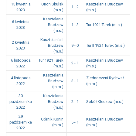
15 kwietnia
Orion Skulsk
Kasztelania Brudzew
1 - 2
1
2023
(m.s.)
(m.s.)
Kasztelania
6 kwietnia
Brudzew
1 - 3
Tur 1921 Turek (m.s.)
1
2023
(m.s.)
Kasztelania II
2 kwietnia
Brudzew
9 - 0
Tur II 1921 Turek (m.s.)
1
2023
(m.s.)
6 listopada
Tur 1921 Turek
Kasztelania Brudzew
2 - 1
1
2022
(m.s.)
(m.s.)
Kasztelania
4 listopada
Zjednoczeni Rychwał
Brudzew
3 - 1
1
2022
(m.m.)
(m.m.)
30
Kasztelania
października
Brudzew
2 - 1
Sokół Kleczew (m.s.)
1
2022
(m.s.)
29
Górnik Konin
Kasztelania Brudzew
października
5 - 1
1
(m.m.)
(m.m.)
2022