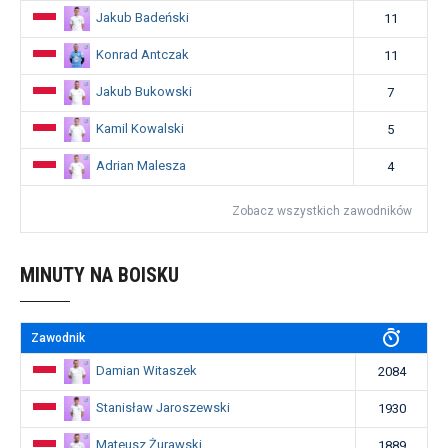
Jakub Badeński
11
Konrad Antczak
11
Jakub Bukowski
7
Kamil Kowalski
5
Adrian Malesza
4
Zobacz wszystkich zawodników
MINUTY NA BOISKU
Zawodnik
Damian Witaszek
2084
Stanisław Jaroszewski
1930
Mateusz Żurawski
1889