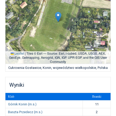
Leaflet
|
Tiles © Esri — Source: Esri, i-cubed, USDA, USGS, AEX,
GeoEye, Getmapping, Aerogrid, IGN, IGP, UPR-EGP, and the GIS User
Community
Cukrownia-Gosławice, Konin, województwo wielkopolskie, Polska
Wyniki
Klub
Bramki
Górnik Konin (m.s.)
11
Baszta Przedecz (m.s.)
2