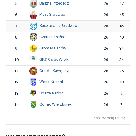
Baszta Przedecz
5
26
47
Piast Grodziec
6
26
45
Kasztelania Brudzew
7
26
45
Czarni Brzeźno
8
26
40
Grom Malanów
9
26
34
GKS Osiek Wielki
10
26
34
Orzeł II Kawęczyn
11
26
25
Warta Kramsk
12
26
18
Sparta Barłogi
13
26
9
Górnik Wierzbinek
14
26
7
Zobacz całą tabelę