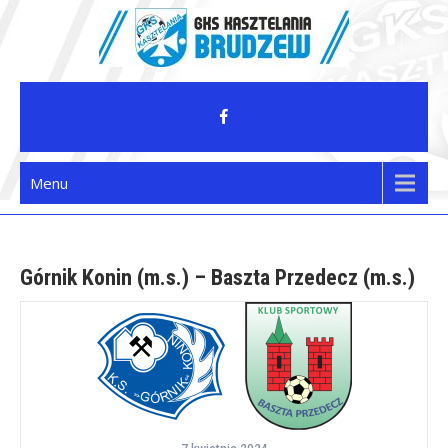
Skip
to
content
GKS Kasztelania Brudzew
Menu
Górnik Konin (m.s.) – Baszta Przedecz (m.s.)