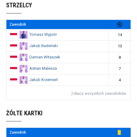
STRZELCY
Zawodnik
Tomasz Wypiór
14
Jakub Badeński
13
Damian Witaszek
8
Adrian Malesza
7
Jakub Krzemień
4
Zobacz wszystkich zawodników
ŻÓŁTE KARTKI
Zawodnik