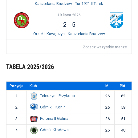
Kasztelania Brudzew - Tur 1921 II Turek
19 lipca 2026
2
-
5
Orzeł II Kawęczyn - Kasztelania Brudzew
Zobacz wszystkie mecze
TABELA 2025/2026
Pozycja
Klub
M.
Pkt.
Teleszyna Przykona
1
26
62
Górnik II Konin
2
26
58
Polonia II Golina
3
26
51
Górnik Kłodawa
4
26
48