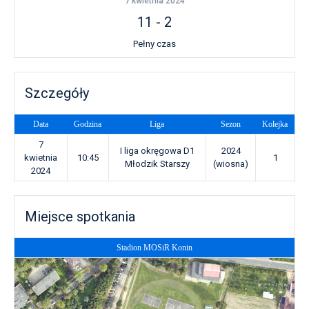
7 kwietnia 2024
11
-
2
Pełny czas
Szczegóły
Data
Godzina
Liga
Sezon
Kolejka
7
I liga okręgowa D1
2024
kwietnia
10:45
1
Młodzik Starszy
(wiosna)
2024
Miejsce spotkania
Stadion MOSiR Konin