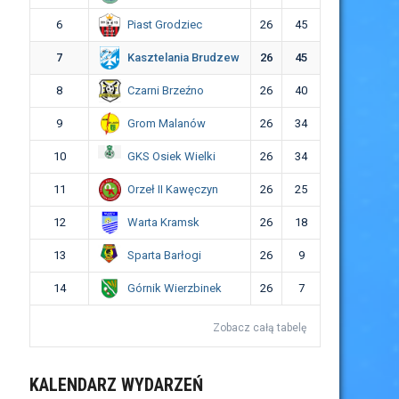
Piast Grodziec
6
26
45
Kasztelania Brudzew
7
26
45
Czarni Brzeźno
8
26
40
Grom Malanów
9
26
34
GKS Osiek Wielki
10
26
34
Orzeł II Kawęczyn
11
26
25
Warta Kramsk
12
26
18
Sparta Barłogi
13
26
9
Górnik Wierzbinek
14
26
7
Zobacz całą tabelę
KALENDARZ WYDARZEŃ