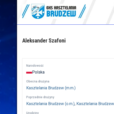
Skip
to
content
GKS Kasztelania
Brudzew
Aleksander Szafoni
Narodowość
Polska
Obecna drużyna
Kasztelania Brudzew (m.m.)
Poprzednie drużyny
Kasztelania Brudzew (o.m.)
,
Kasztelania Brudzew 
Urodziny