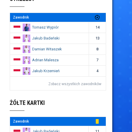
Zawodnik
Tomasz Wypiór
14
Jakub Badeński
13
Damian Witaszek
8
Adrian Malesza
7
Jakub Krzemień
4
Zobacz wszystkich zawodników
ŻÓŁTE KARTKI
Zawodnik
Jakub Badeński
11