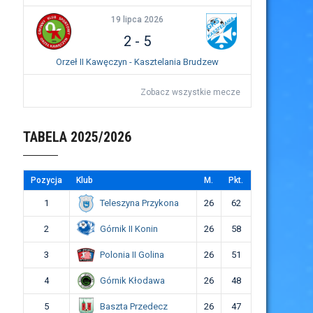
19 lipca 2026
2
-
5
Orzeł II Kawęczyn - Kasztelania Brudzew
Zobacz wszystkie mecze
TABELA 2025/2026
Pozycja
Klub
M.
Pkt.
Teleszyna Przykona
1
26
62
Górnik II Konin
2
26
58
Polonia II Golina
3
26
51
Górnik Kłodawa
4
26
48
Baszta Przedecz
5
26
47