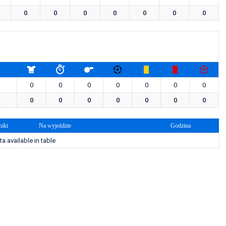
0
0
0
0
0
0
0
0
0
0
0
0
0
0
0
0
0
0
0
0
0
iki
Na wyjeździe
Godzina
a available in table