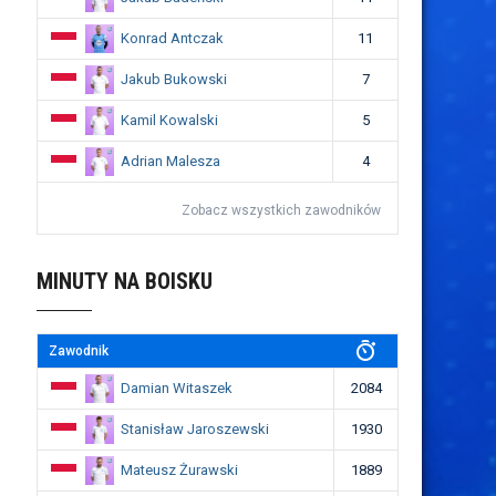
Konrad Antczak
11
Jakub Bukowski
7
Kamil Kowalski
5
Adrian Malesza
4
Zobacz wszystkich zawodników
MINUTY NA BOISKU
Zawodnik
Damian Witaszek
2084
Stanisław Jaroszewski
1930
Mateusz Żurawski
1889