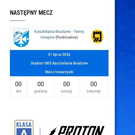
NASTĘPNY MECZ
Kasztelania Brudzew - Termy
Uniejów
(Punktualnie)
31 lipca 2026
Stadion GKS Kasztelania Brudzew
Mecz towarzyski
00
00
00
00
dni
godziny
minuty
sekundy