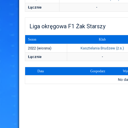
Łącznie
-
Liga okręgowa F1 Żak Starszy
Sezon
Klub
2022 (wiosna)
Kasztelania Brudzew (ż.s.)
Łącznie
-
Data
Gospodarz
Wyn
No dat