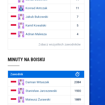
Konrad Antczak
11
Jakub Bukowski
7
Kamil Kowalski
5
Adrian Malesza
4
Zobacz wszystkich zawodników
MINUTY NA BOISKU
Zawodnik
Damian Witaszek
2084
Stanisław Jaroszewski
1930
Mateusz Żurawski
1889