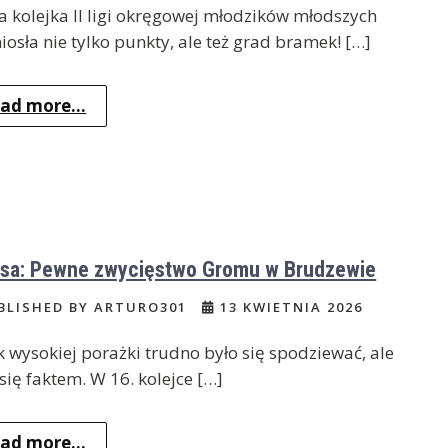
a kolejka II ligi okręgowej młodzików młodszych
iosła nie tylko punkty, ale też grad bramek! […]
ad more...
asa: Pewne zwycięstwo Gromu w Brudzewie
BLISHED BY ARTURO301
13 KWIETNIA 2026
k wysokiej porażki trudno było się spodziewać, ale
 się faktem. W 16. kolejce […]
ad more...