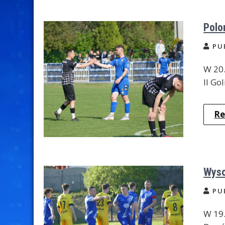
Polo
PU
W 20.
II Go
Re
Wyso
PU
W 19.