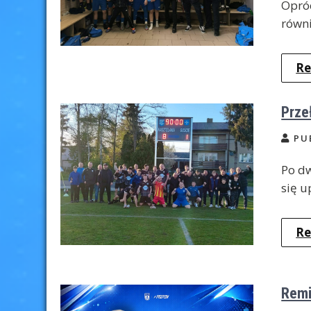
Opróc
równi
Re
Prze
PU
Po dw
się u
Re
Remi