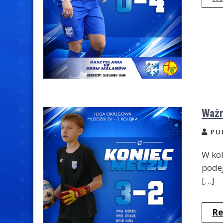
Ważn
PU
W ko
podej
[…]
Re