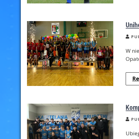
Unih
PU
W nie
Opato
Re
Komp
PU
Ubieg