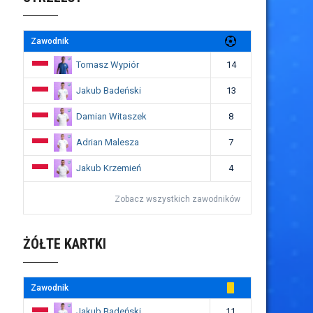
Zawodnik
Tomasz Wypiór
14
Jakub Badeński
13
Damian Witaszek
8
Adrian Malesza
7
Jakub Krzemień
4
Zobacz wszystkich zawodników
ŻÓŁTE KARTKI
Zawodnik
Jakub Badeński
11