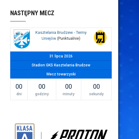
NASTĘPNY MECZ
Kasztelania Brudzew - Termy
Uniejów
(Punktualnie)
31 lipca 2026
Stadion GKS Kasztelania Brudzew
Mecz towarzyski
00
00
00
00
dni
godziny
minuty
sekundy