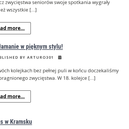
z zwycięstwa seniorów swoje spotkania wygrały
eż wszystkie […]
ad more...
łamanie w pięknym stylu!
BLISHED BY ARTURO301
óch kolejkach bez pełnej puli w końcu doczekaliśmy
pragnionego zwycięstwa. W 18. kolejce […]
ad more...
s w Kramsku