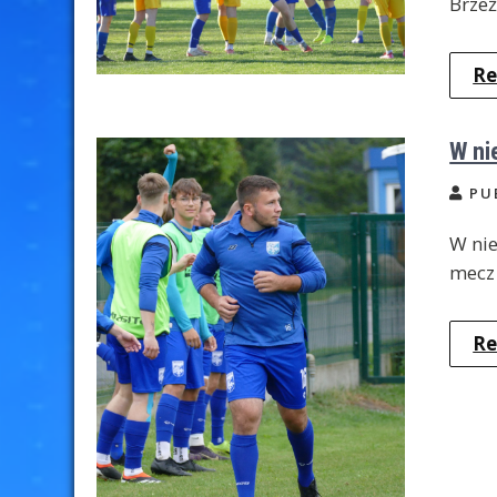
Brzeź
Re
W ni
PU
W nie
mecz 
Re