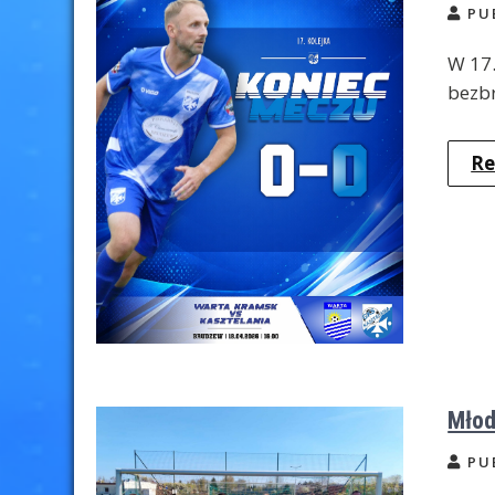
PU
W 17.
bezb
Re
Młod
PU