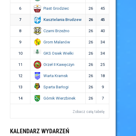
Piast Grodziec
6
26
45
Kasztelania Brudzew
7
26
45
Czarni Brzeźno
8
26
40
Grom Malanów
9
26
34
GKS Osiek Wielki
10
26
34
Orzeł II Kawęczyn
11
26
25
Warta Kramsk
12
26
18
Sparta Barłogi
13
26
9
Górnik Wierzbinek
14
26
7
Zobacz całą tabelę
KALENDARZ WYDARZEŃ