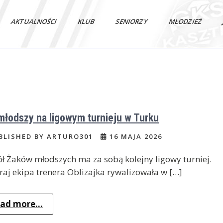
AKTUALNOŚCI
KLUB
SENIORZY
MŁODZIEŻ
młodszy na ligowym turnieju w Turku
BLISHED BY ARTURO301
16 MAJA 2026
ł Żaków młodszych ma za sobą kolejny ligowy turniej.
aj ekipa trenera Oblizajka rywalizowała w […]
ad more...