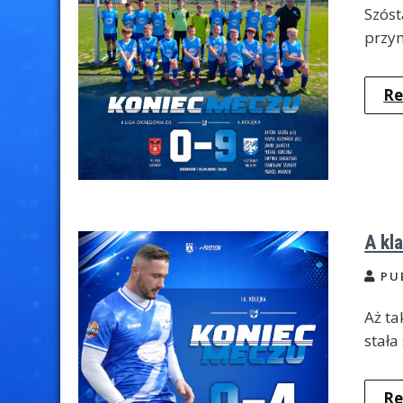
Szóst
przyn
Re
A kl
PU
Aż ta
stała
Re