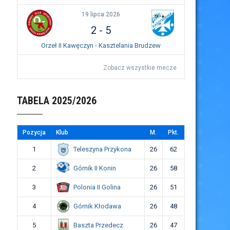
19 lipca 2026
2
-
5
Orzeł II Kawęczyn - Kasztelania Brudzew
Zobacz wszystkie mecze
TABELA 2025/2026
Pozycja
Klub
M.
Pkt.
Teleszyna Przykona
1
26
62
Górnik II Konin
2
26
58
Polonia II Golina
3
26
51
Górnik Kłodawa
4
26
48
Baszta Przedecz
5
26
47