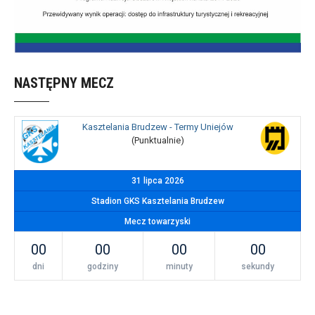
NASTĘPNY MECZ
Kasztelania Brudzew - Termy Uniejów
(Punktualnie)
31 lipca 2026
Stadion GKS Kasztelania Brudzew
Mecz towarzyski
00
00
00
00
dni
godziny
minuty
sekundy