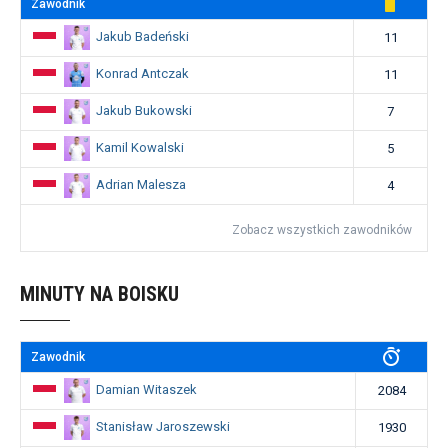
Zawodnik
Jakub Badeński
11
Konrad Antczak
11
Jakub Bukowski
7
Kamil Kowalski
5
Adrian Malesza
4
Zobacz wszystkich zawodników
MINUTY NA BOISKU
Zawodnik
Damian Witaszek
2084
Stanisław Jaroszewski
1930