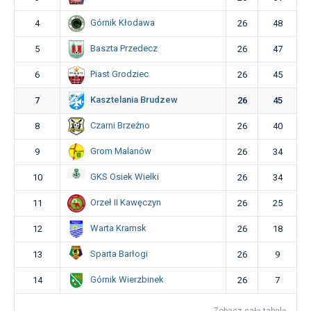
Górnik Kłodawa
4
26
48
Baszta Przedecz
5
26
47
Piast Grodziec
6
26
45
Kasztelania Brudzew
7
26
45
Czarni Brzeźno
8
26
40
Grom Malanów
9
26
34
GKS Osiek Wielki
10
26
34
Orzeł II Kawęczyn
11
26
25
Warta Kramsk
12
26
18
Sparta Barłogi
13
26
9
Górnik Wierzbinek
14
26
7
Zobacz całą tabelę