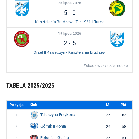
25 lipca 2026
5
-
0
Kasztelania Brudzew - Tur 1921 II Turek
19 lipca 2026
2
-
5
Orzeł II Kawęczyn - Kasztelania Brudzew
Zobacz wszystkie mecze
TABELA 2025/2026
Pozycja
Klub
M.
Pkt.
Teleszyna Przykona
1
26
62
Górnik II Konin
2
26
58
Polonia II Golina
3
26
51