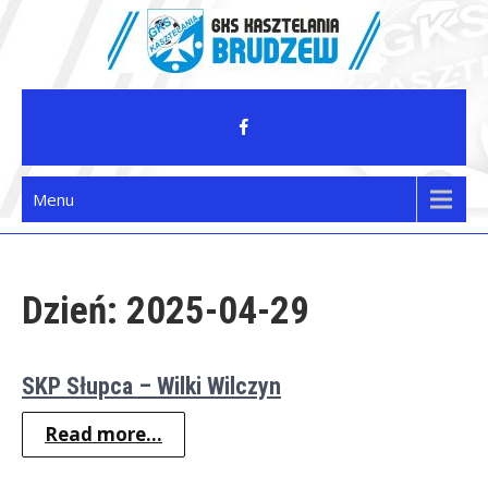
Skip
to
content
GKS Kasztelania Brudzew
Menu
Dzień:
2025-04-29
SKP Słupca – Wilki Wilczyn
Read more...