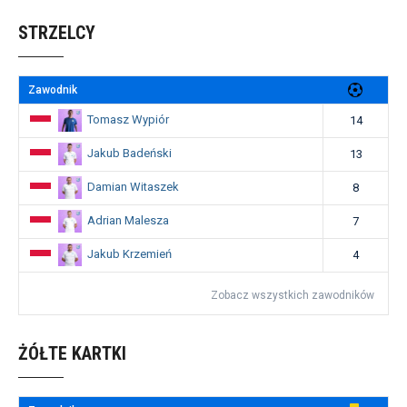
STRZELCY
Zawodnik
Tomasz Wypiór
14
Jakub Badeński
13
Damian Witaszek
8
Adrian Malesza
7
Jakub Krzemień
4
Zobacz wszystkich zawodników
ŻÓŁTE KARTKI