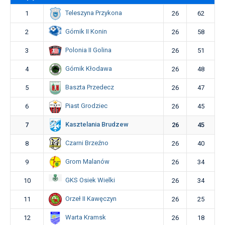
Teleszyna Przykona
1
26
62
Górnik II Konin
2
26
58
Polonia II Golina
3
26
51
Górnik Kłodawa
4
26
48
Baszta Przedecz
5
26
47
Piast Grodziec
6
26
45
Kasztelania Brudzew
7
26
45
Czarni Brzeźno
8
26
40
Grom Malanów
9
26
34
GKS Osiek Wielki
10
26
34
Orzeł II Kawęczyn
11
26
25
Warta Kramsk
12
26
18