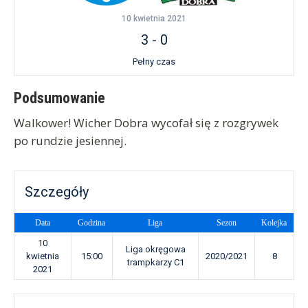
10 kwietnia 2021
3
-
0
Pełny czas
Podsumowanie
Walkower! Wicher Dobra wycofał się z rozgrywek
po rundzie jesiennej.
Szczegóły
Data
Godzina
Liga
Sezon
Kolejka
10
Liga okręgowa
kwietnia
15:00
2020/2021
8
trampkarzy C1
2021