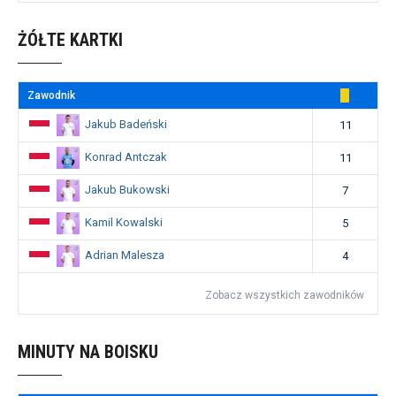
ŻÓŁTE KARTKI
Zawodnik
Jakub Badeński
11
Konrad Antczak
11
Jakub Bukowski
7
Kamil Kowalski
5
Adrian Malesza
4
Zobacz wszystkich zawodników
MINUTY NA BOISKU