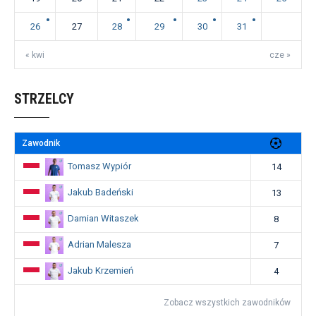
26
27
28
29
30
31
« kwi
cze »
STRZELCY
Zawodnik
Tomasz Wypiór
14
Jakub Badeński
13
Damian Witaszek
8
Adrian Malesza
7
Jakub Krzemień
4
Zobacz wszystkich zawodników