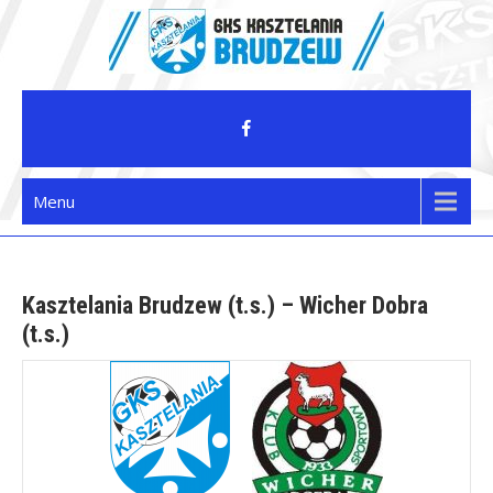
Skip
to
content
GKS Kasztelania Brudzew
Menu
Kasztelania Brudzew (t.s.) – Wicher Dobra
(t.s.)