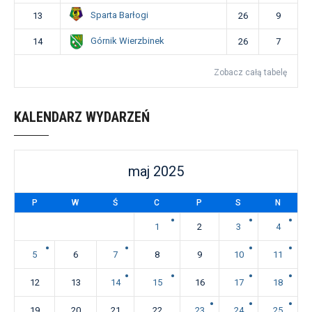
Sparta Barłogi
13
26
9
Górnik Wierzbinek
14
26
7
Zobacz całą tabelę
KALENDARZ WYDARZEŃ
maj 2025
P
W
Ś
C
P
S
N
1
2
3
4
5
6
7
8
9
10
11
12
13
14
15
16
17
18
19
20
21
22
23
24
25