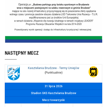
NASTĘPNY MECZ
Kasztelania Brudzew - Termy Uniejów
(Punktualnie)
31 lipca 2026
Stadion GKS Kasztelania Brudzew
Mecz towarzyski