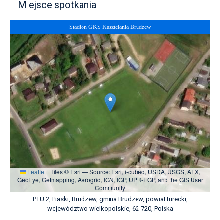
Miejsce spotkania
Stadion GKS Kasztelania Brudzew
Leaflet
|
Tiles © Esri — Source: Esri, i-cubed, USDA, USGS, AEX,
GeoEye, Getmapping, Aerogrid, IGN, IGP, UPR-EGP, and the GIS User
Community
PTU 2, Piaski, Brudzew, gmina Brudzew, powiat turecki,
województwo wielkopolskie, 62-720, Polska