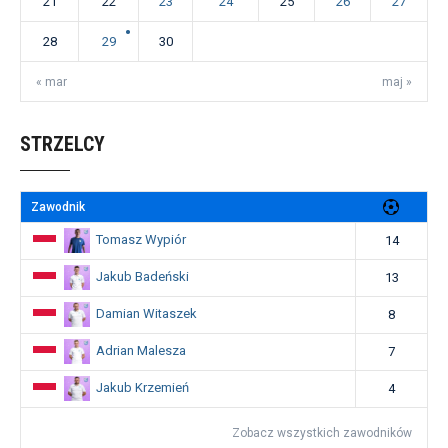
21
22
23
24
25
26
27
28
29
30
« mar
maj »
STRZELCY
Zawodnik
Tomasz Wypiór
14
Jakub Badeński
13
Damian Witaszek
8
Adrian Malesza
7
Jakub Krzemień
4
Zobacz wszystkich zawodników