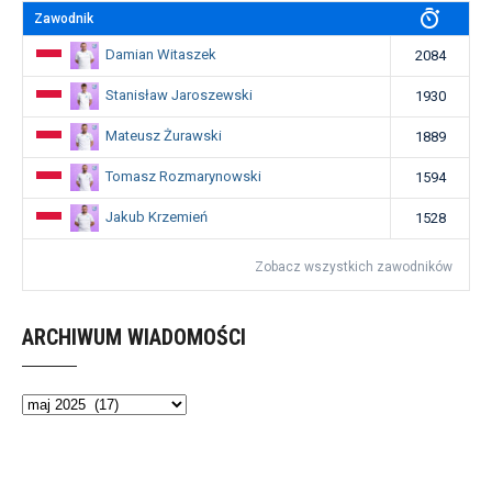
Zawodnik
Damian Witaszek
2084
Stanisław Jaroszewski
1930
Mateusz Żurawski
1889
Tomasz Rozmarynowski
1594
Jakub Krzemień
1528
Zobacz wszystkich zawodników
ARCHIWUM WIADOMOŚCI
Archiwum
wiadomości