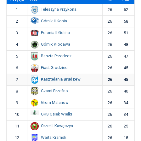
Teleszyna Przykona
1
26
62
Górnik II Konin
2
26
58
Polonia II Golina
3
26
51
Górnik Kłodawa
4
26
48
Baszta Przedecz
5
26
47
Piast Grodziec
6
26
45
Kasztelania Brudzew
7
26
45
Czarni Brzeźno
8
26
40
Grom Malanów
9
26
34
GKS Osiek Wielki
10
26
34
Orzeł II Kawęczyn
11
26
25
Warta Kramsk
12
26
18