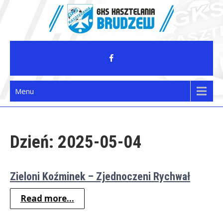
Skip
to
content
GKS Kasztelania Brudzew
Menu
Dzień:
2025-05-04
Zieloni Koźminek – Zjednoczeni Rychwał
Read more...