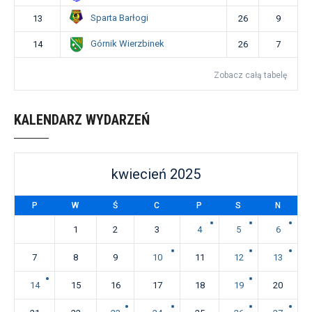
Sparta Barłogi
13
26
9
Górnik Wierzbinek
14
26
7
Zobacz całą tabelę
KALENDARZ WYDARZEŃ
kwiecień 2025
P
W
Ś
C
P
S
N
1
2
3
4
5
6
7
8
9
10
11
12
13
14
15
16
17
18
19
20