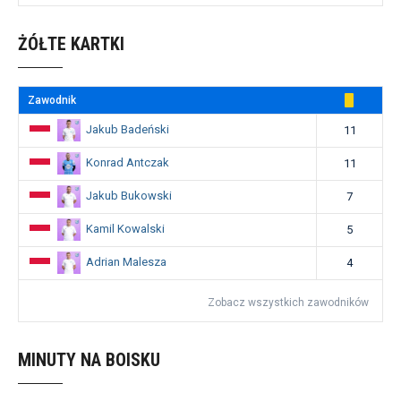
ŻÓŁTE KARTKI
Zawodnik
Jakub Badeński
11
Konrad Antczak
11
Jakub Bukowski
7
Kamil Kowalski
5
Adrian Malesza
4
Zobacz wszystkich zawodników
MINUTY NA BOISKU