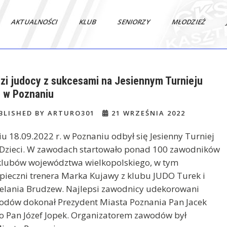
AKTUALNOŚCI
KLUB
SENIORZY
MŁODZIEŻ
zi judocy z sukcesami na Jesiennym Turnieju
 w Poznaniu
BLISHED BY ARTURO301
21 WRZEŚNIA 2022
u 18.09.2022 r. w Poznaniu odbył się Jesienny Turniej
 Dzieci. W zawodach startowało ponad 100 zawodników
 klubów województwa wielkopolskiego, w tym
ieczni trenera Marka Kujawy z klubu JUDO Turek i
elania Brudzew. Najlepsi zawodnicy udekorowani
odów dokonał Prezydent Miasta Poznania Pan Jacek
do Pan Józef Jopek. Organizatorem zawodów był