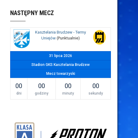
NASTĘPNY MECZ
Kasztelania Brudzew - Termy
Uniejów
(Punktualnie)
31 lipca 2026
Stadion GKS Kasztelania Brudzew
Mecz towarzyski
00
00
00
00
dni
godziny
minuty
sekundy