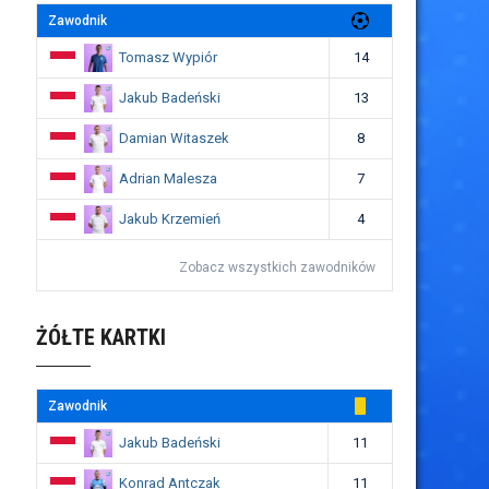
Zawodnik
Tomasz Wypiór
14
Jakub Badeński
13
Damian Witaszek
8
Adrian Malesza
7
Jakub Krzemień
4
Zobacz wszystkich zawodników
ŻÓŁTE KARTKI
Zawodnik
Jakub Badeński
11
Konrad Antczak
11