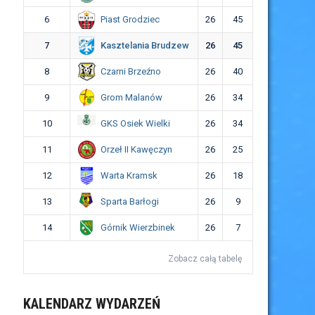
Piast Grodziec
6
26
45
Kasztelania Brudzew
7
26
45
Czarni Brzeźno
8
26
40
Grom Malanów
9
26
34
GKS Osiek Wielki
10
26
34
Orzeł II Kawęczyn
11
26
25
Warta Kramsk
12
26
18
Sparta Barłogi
13
26
9
Górnik Wierzbinek
14
26
7
Zobacz całą tabelę
KALENDARZ WYDARZEŃ