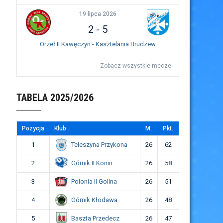
19 lipca 2026
2
-
5
Orzeł II Kawęczyn - Kasztelania Brudzew
Zobacz wszystkie mecze
TABELA 2025/2026
Pozycja
Klub
M.
Pkt.
Teleszyna Przykona
1
26
62
Górnik II Konin
2
26
58
Polonia II Golina
3
26
51
Górnik Kłodawa
4
26
48
Baszta Przedecz
5
26
47