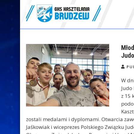
Skip
to
content
GKS Kasztelania
Brudzew
Młod
Judo
PU
W dni
Judo
z 15
podop
Kaszt
zostali medalami i dyplomami. Otwarcia zaw
Jaśkowiak i wiceprezes Polskiego Związku Ju