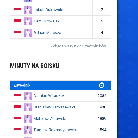
Jakub Bukowski
7
Kamil Kowalski
5
Adrian Malesza
4
Zobacz wszystkich zawodników
MINUTY NA BOISKU
Zawodnik
Damian Witaszek
2084
Stanisław Jaroszewski
1930
Mateusz Żurawski
1889
Tomasz Rozmarynowski
1594